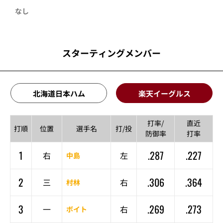
なし
スターティングメンバー
北海道日本ハム
楽天イーグルス
打率/
直近
打順
位置
選手名
打/投
防御率
打率
1
.287
.227
右
左
中島
2
.306
.364
三
右
村林
3
.269
.273
一
右
ボイト