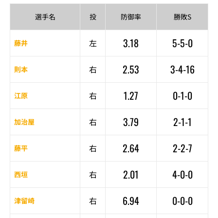
選手名
投
防御率
勝敗S
3.18
5-5-0
左
藤井
2.53
3-4-16
右
則本
1.27
0-1-0
右
江原
3.79
2-1-1
右
加治屋
2.64
2-2-7
右
藤平
2.01
4-0-0
右
西垣
6.94
0-0-0
右
津留崎