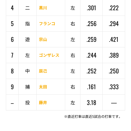
4
.301
.222
二
左
黒川
5
.256
.294
指
右
フランコ
6
.259
.421
遊
左
宗山
7
.244
.389
左
右
ゴンザレス
8
.252
.250
中
左
辰己
9
.161
.333
捕
右
太田
–
3.18
—
投
左
藤井
※直近打率は直近5試合の打率です。