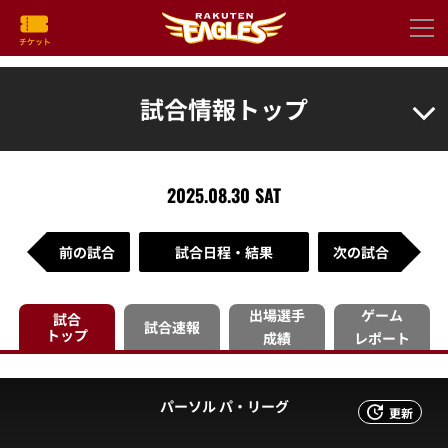
試合情報トップ
2025.08.30 SAT
前の試合
試合日程・結果
次の試合
出場選手
ゲーム
試合
試合速報
トップ
成績
レポート
パーソル パ・リーグ
更新