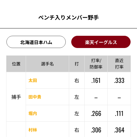
ベンチ入りメンバー野手
北海道日本ハム
楽天イーグルス
打率/
直近
位置
選手名
打
防御率
打率
.161
.333
右
太田
–
–
捕手
左
田中貴
.266
.111
左
堀内
.306
.364
右
村林