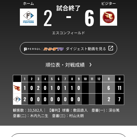
ホーム
ビジター
2
6
試合終了
エスコンフィールド
ダイジェスト動画を見る
順位表・対戦成績
1
2
3
4
5
6
7
8
9
10
11
12
R
H
1
0
2
0
1
0
1
1
0
6
11
2
0
0
0
0
0
0
0
0
2
7
観客数：33,582人｜ 【審判】球審：
敷田直人
塁審(一)：
深谷篤
塁審(二)：
木内九二生
塁審(三)：
村山太朗