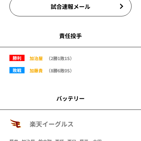
試合速報メール
責任投手
勝利
加治屋
（2勝1敗1S）
敗戦
加藤貴
（8勝6敗0S）
バッテリー
楽天イーグルス