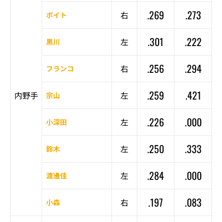
.269
.273
右
ボイト
.301
.222
左
黒川
.256
.294
右
フランコ
.259
.421
内野手
左
宗山
.226
.000
左
小深田
.250
.333
左
鈴木
.284
.000
左
渡邊佳
.197
.083
右
小森