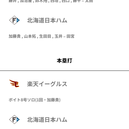
藤井
,
加治屋
,
鈴木翔
,
西垣
,
西口
,
藤平
–
太田
北海道日本ハム
加藤貴
,
山本拓
,
生田目
,
玉井
–
田宮
本塁打
楽天イーグルス
ボイト
8号ソロ
(1回・
加藤貴
)
北海道日本ハム