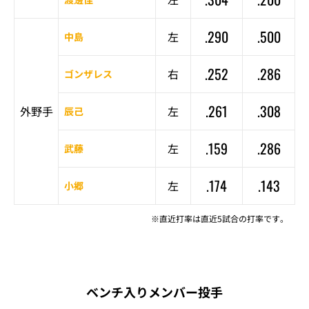
.290
.500
左
中島
.252
.286
右
ゴンザレス
.261
.308
外野手
左
辰己
.159
.286
左
武藤
.174
.143
左
小郷
※直近打率は直近5試合の打率です。
ベンチ入りメンバー投手