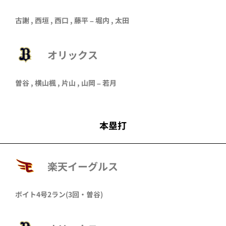
古謝
,
西垣
,
西口
,
藤平
–
堀内
,
太田
オリックス
曽谷
,
横山楓
,
片山
,
山岡
–
若月
本塁打
楽天イーグルス
ボイト
4号2ラン
(3回・
曽谷
)