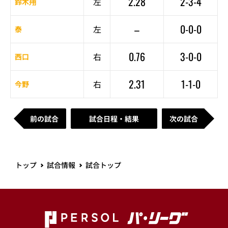
2.28
2-3-4
左
鈴木翔
–
0-0-0
左
泰
0.76
3-0-0
右
西口
2.31
1-1-0
右
今野
前の試合
試合日程・結果
次の試合
トップ
試合情報
試合トップ