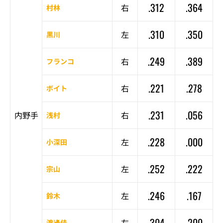
.312
.364
右
村林
.310
.350
左
黒川
.249
.389
右
フランコ
.221
.278
右
ボイト
.231
.056
内野手
右
浅村
.228
.000
左
小深田
.252
.222
左
宗山
.246
.167
左
鈴木
.304
.200
左
渡邊佳