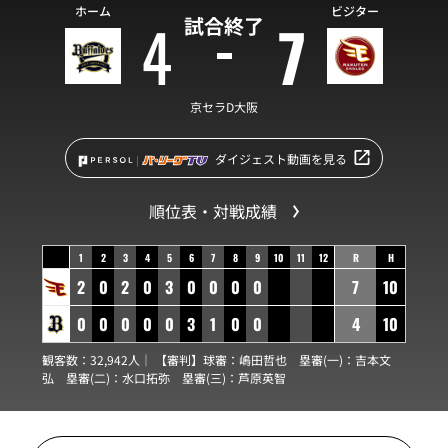
ホーム
ビジター
4
7
試合終了
京セラD大阪
ダイジェスト動画を見る
順位表・対戦成績
1
2
3
4
5
6
7
8
9
10
11
12
R
H
2
0
2
0
3
0
0
0
0
7
10
0
0
0
0
0
3
1
0
0
4
10
観客数：32,942人｜ 【審判】球審：
嶋田哲也
塁審(一)：
吉本文
弘
塁審(二)：
水口拓弥
塁審(三)：
芦原英智