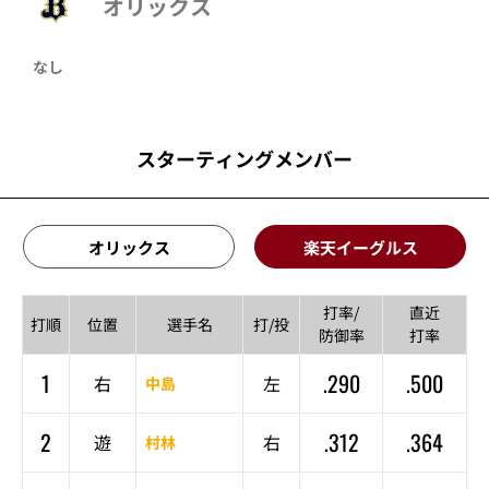
オリックス
なし
スターティングメンバー
オリックス
楽天イーグルス
打率/
直近
打順
位置
選手名
打/投
防御率
打率
1
.290
.500
右
左
中島
2
.312
.364
遊
右
村林