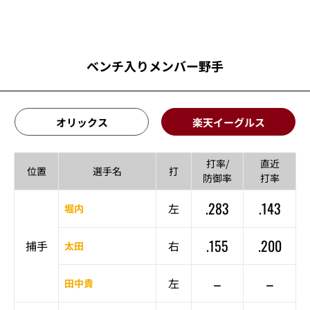
ベンチ入りメンバー野手
オリックス
楽天イーグルス
打率/
直近
位置
選手名
打
防御率
打率
.283
.143
左
堀内
.155
.200
捕手
右
太田
–
–
左
田中貴