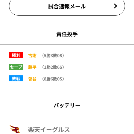
試合速報メール
責任投手
勝利
古謝
（5勝3敗0S）
セーブ
藤平
（1勝2敗6S）
敗戦
曽谷
（8勝6敗0S）
バッテリー
楽天イーグルス