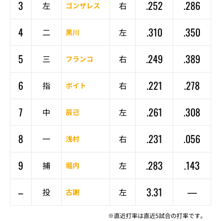
3
.252
.286
左
右
ゴンザレス
4
.310
.350
二
左
黒川
5
.249
.389
三
右
フランコ
6
.221
.278
指
右
ボイト
7
.261
.308
中
左
辰己
8
.231
.056
一
右
浅村
9
.283
.143
捕
左
堀内
–
3.31
—
投
左
古謝
※直近打率は直近5試合の打率です。