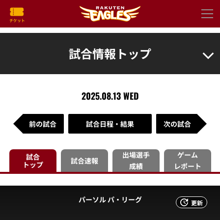
試合情報トップ
2025.08.13 WED
前の試合
試合日程・結果
次の試合
出場選手
ゲーム
試合
試合速報
トップ
成績
レポート
パーソル パ・リーグ
更新