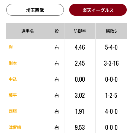
埼玉西武
楽天イーグルス
選手名
投
防御率
勝敗S
4.46
5-4-0
右
岸
2.45
3-3-16
右
則本
0.00
0-0-0
右
中込
3.02
1-2-5
右
藤平
1.91
4-0-0
右
西垣
9.53
0-0-0
右
津留崎