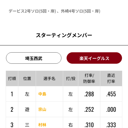
デービス
2号ソロ
(5回・
岸
)
、
外崎
4号ソロ
(5回・
岸
)
スターティングメンバー
埼玉西武
楽天イーグルス
打率/
直近
打順
位置
選手名
打/投
防御率
打率
1
.288
.455
左
左
中島
2
.252
.000
遊
左
宗山
3
.310
.333
三
右
村林