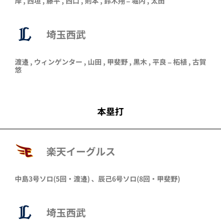
岸
,
西垣
,
藤平
,
西口
,
則本
,
鈴木翔
–
堀内
,
太田
埼玉西武
渡邉
,
ウィンゲンター
,
山田
,
甲斐野
,
黒木
,
平良
–
柘植
,
古賀
悠
本塁打
楽天イーグルス
中島
3号ソロ
(5回・
渡邉
)
、
辰己
6号ソロ
(8回・
甲斐野
)
埼玉西武