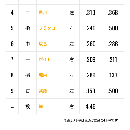
4
.310
.368
二
左
黒川
5
.246
.500
指
右
フランコ
6
.260
.286
中
左
辰己
7
.209
.211
一
右
ボイト
8
.289
.133
捕
左
堀内
9
.159
.500
右
左
武藤
–
4.46
—
投
右
岸
※直近打率は直近5試合の打率です。