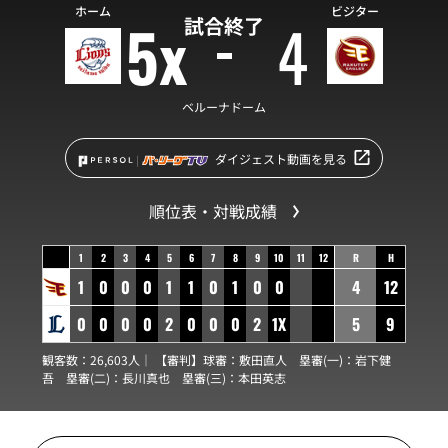
ホーム
ビジター
5x
4
試合終了
ベルーナドーム
ダイジェスト動画を見る
順位表・対戦成績
1
2
3
4
5
6
7
8
9
10
11
12
R
H
1
0
0
0
1
1
0
1
0
0
4
12
0
0
0
0
2
0
0
0
2
1X
5
9
観客数：26,603人｜ 【審判】球審：
敷田直人
塁審(一)：
岩下健
吾
塁審(二)：
長川真也
塁審(三)：
本田英志