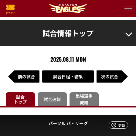
試合情報トップ
2025.08.11 MON
前の試合
試合日程・結果
次の試合
出場選手
試合
試合速報
トップ
成績
パーソル パ・リーグ
更新