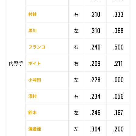
.310
.333
右
村林
.310
.368
左
黒川
.246
.500
右
フランコ
.209
.211
内野手
右
ボイト
.228
.000
左
小深田
.234
.056
右
浅村
.246
.167
左
鈴木
.304
.200
左
渡邊佳