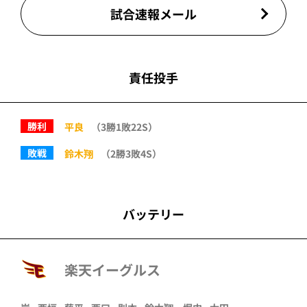
試合速報メール
責任投手
勝利
平良
（3勝1敗22S）
敗戦
鈴木翔
（2勝3敗4S）
バッテリー
楽天イーグルス