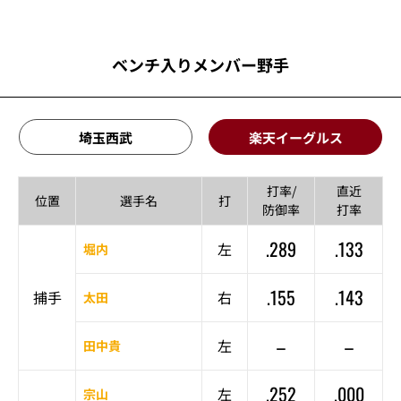
ベンチ入りメンバー野手
埼玉西武
楽天イーグルス
打率/
直近
位置
選手名
打
防御率
打率
.289
.133
左
堀内
.155
.143
捕手
右
太田
–
–
左
田中貴
.252
.000
左
宗山