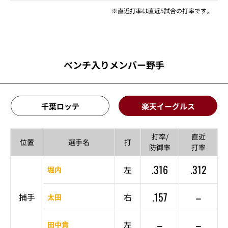
※直近打率は直近5試合の打率です。
ベンチ入りメンバー野手
千葉ロッテ
楽天イーグルス
打率/
直近
位置
選手名
打
防御率
打率
.316
.312
左
堀内
.157
–
捕手
右
太田
–
–
左
田中貴