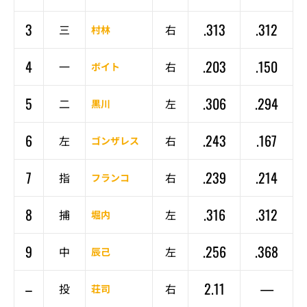
3
.313
.312
三
右
村林
4
.203
.150
一
右
ボイト
5
.306
.294
二
左
黒川
6
.243
.167
左
右
ゴンザレス
7
.239
.214
指
右
フランコ
8
.316
.312
捕
左
堀内
9
.256
.368
中
左
辰己
–
2.11
—
投
右
荘司