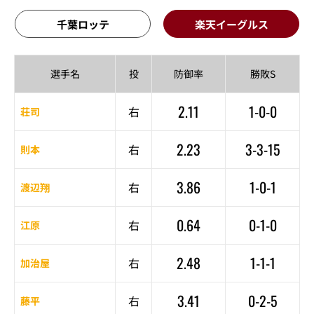
千葉ロッテ
楽天イーグルス
選手名
投
防御率
勝敗S
2.11
1-0-0
右
荘司
2.23
3-3-15
右
則本
3.86
1-0-1
右
渡辺翔
0.64
0-1-0
右
江原
2.48
1-1-1
右
加治屋
3.41
0-2-5
右
藤平