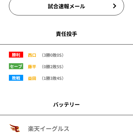
試合速報メール
責任投手
勝利
西口
（3勝0敗0S）
セーブ
藤平
（0勝2敗5S）
敗戦
益田
（1勝3敗4S）
バッテリー
楽天イーグルス