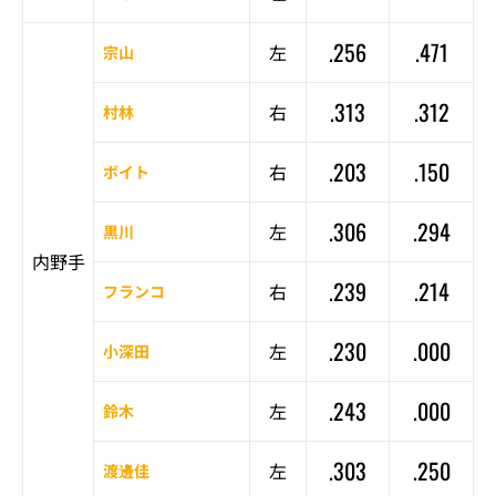
.256
.471
左
宗山
.313
.312
右
村林
.203
.150
右
ボイト
.306
.294
左
黒川
内野手
.239
.214
右
フランコ
.230
.000
左
小深田
.243
.000
左
鈴木
.303
.250
左
渡邊佳