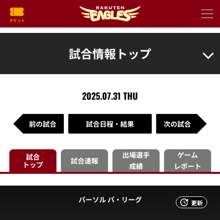
試合情報トップ
2025.07.31 THU
前の試合
試合日程・結果
次の試合
出場選手
ゲーム
試合
試合速報
トップ
成績
レポート
パーソル パ・リーグ
更新