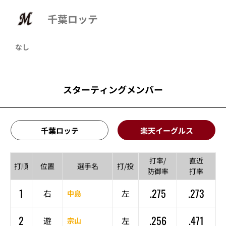
千葉ロッテ
なし
スターティングメンバー
千葉ロッテ
楽天イーグルス
打率/
直近
打順
位置
選手名
打/投
防御率
打率
1
.275
.273
右
左
中島
2
.256
.471
遊
左
宗山