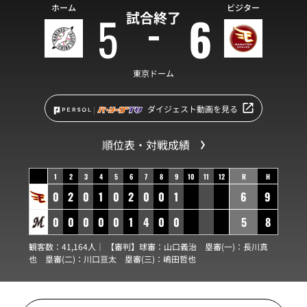
ホーム
ビジター
5
6
試合終了
東京ドーム
ダイジェスト動画を見る
順位表・対戦成績
1
2
3
4
5
6
7
8
9
10
11
12
R
H
0
2
0
1
0
2
0
0
1
6
9
0
0
0
0
0
1
4
0
0
5
8
観客数：41,164人｜ 【審判】球審：
山口義治
塁審(一)：
長川真
也
塁審(二)：
川口亘太
塁審(三)：
嶋田哲也