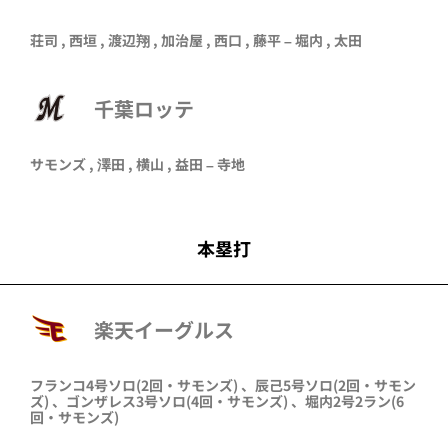
荘司
,
西垣
,
渡辺翔
,
加治屋
,
西口
,
藤平
–
堀内
,
太田
千葉ロッテ
サモンズ
,
澤田
,
横山
,
益田
–
寺地
本塁打
楽天イーグルス
フランコ
4号ソロ
(2回・
サモンズ
)
、
辰己
5号ソロ
(2回・
サモン
ズ
)
、
ゴンザレス
3号ソロ
(4回・
サモンズ
)
、
堀内
2号2ラン
(6
回・
サモンズ
)