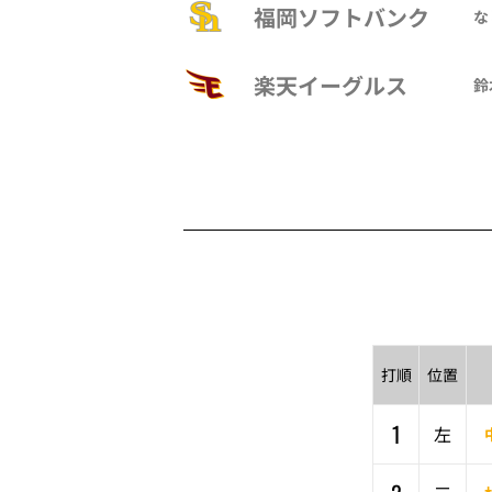
福岡ソフトバンク
な
楽天イーグルス
鈴
打順
位置
1
左