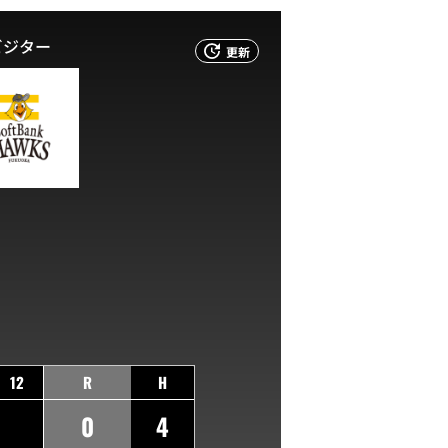
ビジター
更新
12
R
H
0
4