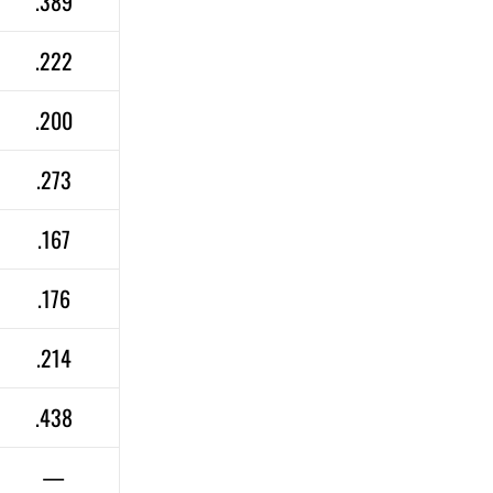
.389
.222
.200
.273
.167
.176
.214
.438
—