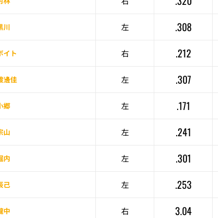
.320
右
村林
.308
左
黒川
.212
右
ボイト
.307
左
渡邊佳
.171
左
小郷
.241
左
宗山
.301
左
堀内
.253
左
辰己
3.04
右
瀧中