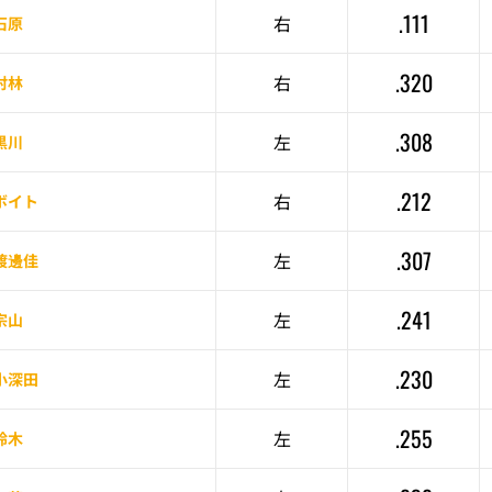
.111
右
石原
.320
右
村林
.308
左
黒川
.212
右
ボイト
.307
左
渡邊佳
.241
左
宗山
.230
左
小深田
.255
左
鈴木