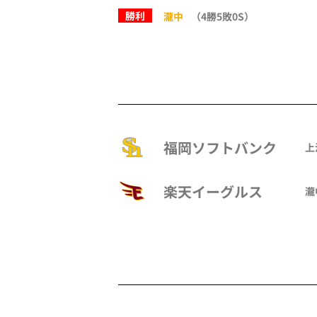
勝利
瀧中
（4勝5敗0S）
福岡ソフトバンク
上
楽天イーグルス
瀧