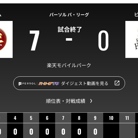
ム
パーソル パ・リーグ
7
0
試合終了
楽天モバイルパーク
ダイジェスト動画を見る
順位表・対戦成績
3
4
5
6
7
8
9
10
11
0
0
0
0
0
0
0