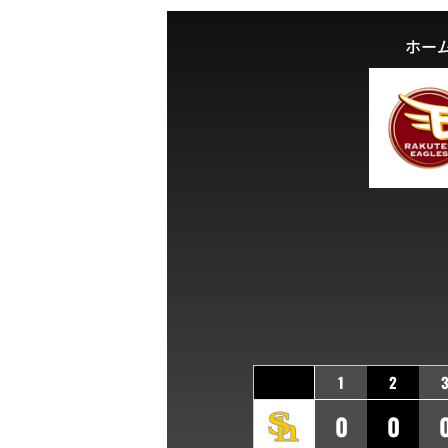
ホー
1
2
0
0