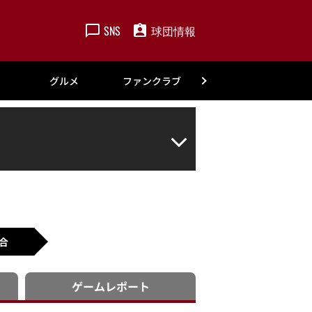
SNS
球団情報
楽天
グルメ
ファンクラブ
アカデミー
合
ゲーム
レポート