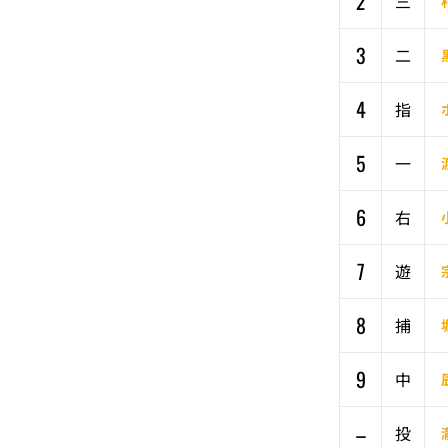
2
三
3
二
4
指
5
一
6
右
7
遊
8
捕
9
中
–
投