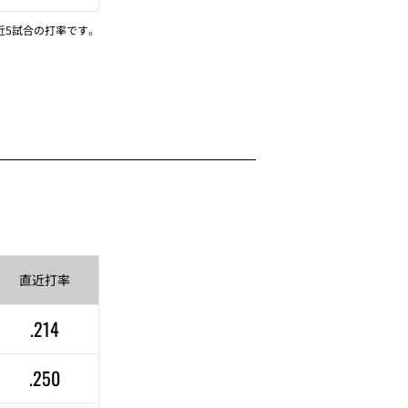
近5試合の打率です。
直近
打率
.214
.250