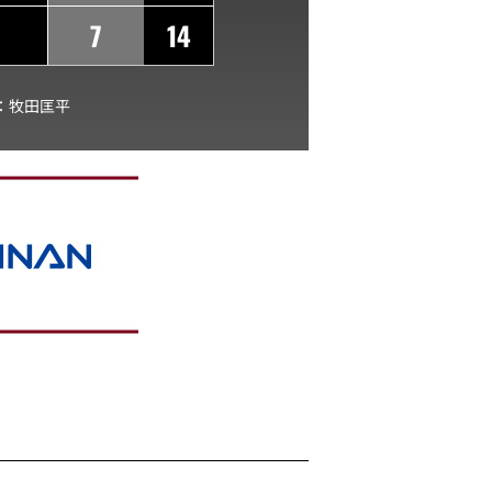
7
14
：
牧田匡平