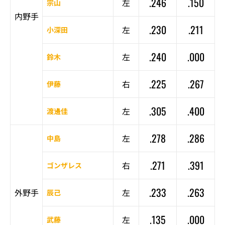
.246
.150
左
宗山
内野手
.230
.211
左
小深田
.240
.000
左
鈴木
.225
.267
右
伊藤
.305
.400
左
渡邊佳
.278
.286
左
中島
.271
.391
右
ゴンザレス
.233
.263
外野手
左
辰己
.135
.000
左
武藤