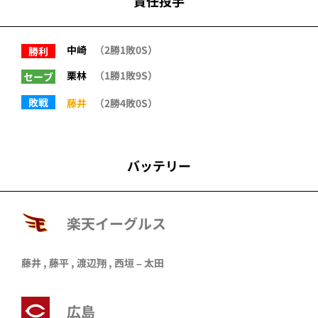
責任投手
中崎
（2勝1敗0S）
勝利
栗林
（1勝1敗9S）
セーブ
敗戦
藤井
（2勝4敗0S）
バッテリー
楽天イーグルス
藤井
,
藤平
,
渡辺翔
,
西垣
–
太田
広島