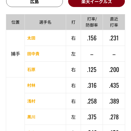
広島
楽天イーグルス
打率/
直近
位置
選手名
打
防御率
打率
.156
.231
右
太田
–
–
捕手
左
田中貴
.125
.200
右
石原
.316
.435
右
村林
.258
.389
右
浅村
.375
.278
左
黒川