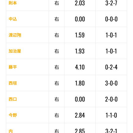
2.03
3-2-7
右
則本
0.00
0-0-0
右
中込
1.59
1-0-1
右
渡辺翔
1.93
1-0-1
右
加治屋
4.10
0-2-4
右
藤平
1.80
3-0-0
右
西垣
0.00
2-0-0
右
西口
2.84
1-1-0
右
今野
2.85
3-2-1
右
内