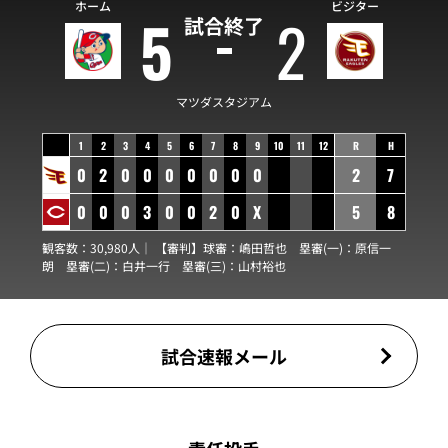
ホーム
ビジター
5
2
試合終了
マツダスタジアム
1
2
3
4
5
6
7
8
9
10
11
12
R
H
0
2
0
0
0
0
0
0
0
2
7
0
0
0
3
0
0
2
0
X
5
8
観客数：30,980人｜ 【審判】球審：
嶋田哲也
塁審(一)：
原信一
朗
塁審(二)：
白井一行
塁審(三)：
山村裕也
試合速報メール