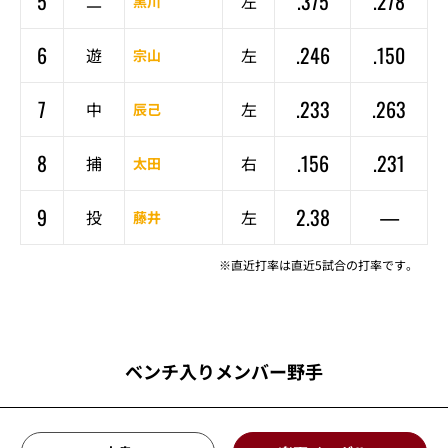
5
.375
.278
二
左
黒川
6
.246
.150
遊
左
宗山
7
.233
.263
中
左
辰己
8
.156
.231
捕
右
太田
9
2.38
—
投
左
藤井
※直近打率は直近5試合の打率です。
ベンチ入りメンバー野手