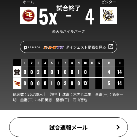
ホーム
ビジター
5x
4
試合終了
楽天モバイルパーク
ダイジェスト動画を見る
1
2
3
4
5
6
7
8
9
10
11
12
R
H
0
0
2
0
0
1
0
0
1
0
4
14
0
0
0
0
1
0
3
0
0
1X
5
14
観客数：25,739人｜ 【審判】球審：
木内九二生
塁審(一)：
名幸一
明
塁審(二)：
本田英志
塁審(三)：
石山智也
試合速報メール