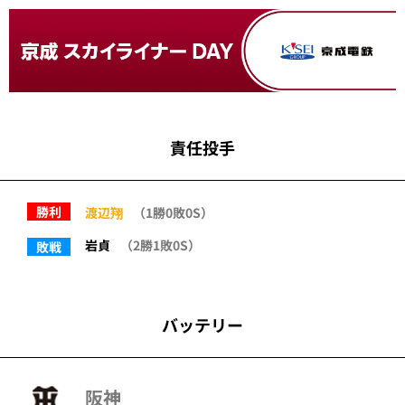
責任投手
勝利
渡辺翔
（1勝0敗0S）
岩貞
（2勝1敗0S）
敗戦
バッテリー
阪神