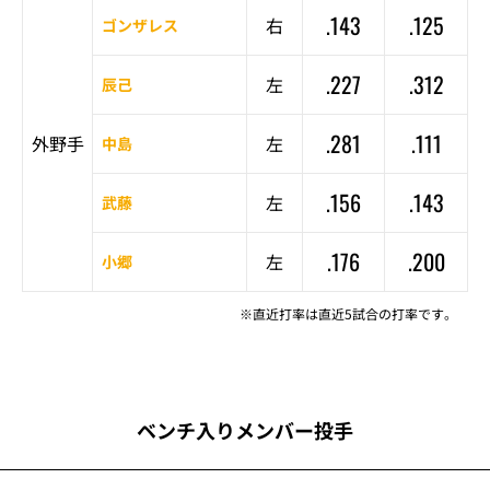
.143
.125
右
ゴンザレス
.227
.312
左
辰己
.281
.111
外野手
左
中島
.156
.143
左
武藤
.176
.200
左
小郷
※直近打率は直近5試合の打率です。
ベンチ入りメンバー投手