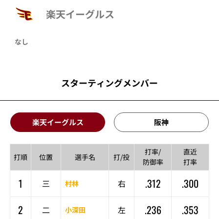
楽天イーグルス
なし
スターティングメンバー
楽天イーグルス
阪神
打率/
直近
打順
位置
選手名
打/投
防御率
打率
1
.312
.300
三
右
村林
2
.236
.353
二
左
小深田