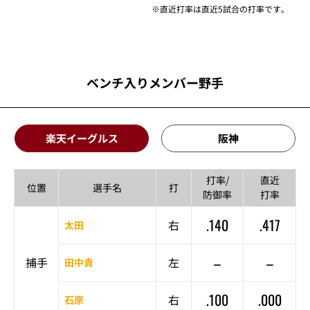
※直近打率は直近5試合の打率です。
ベンチ入りメンバー野手
楽天イーグルス
阪神
打率/
直近
位置
選手名
打
防御率
打率
.140
.417
右
太田
–
–
捕手
左
田中貴
.100
.000
右
石原