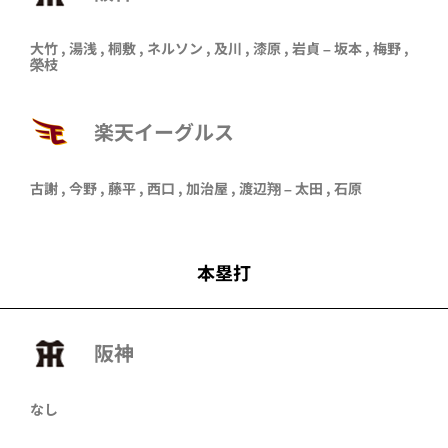
大竹 , 湯浅 , 桐敷 , ネルソン , 及川 , 漆原 , 岩貞 – 坂本 , 梅野 ,
榮枝
楽天イーグルス
古謝
,
今野
,
藤平
,
西口
,
加治屋
,
渡辺翔
–
太田
,
石原
本塁打
阪神
なし