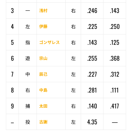
3
.246
.143
一
右
浅村
4
.225
.250
左
右
伊藤
5
.143
.125
指
右
ゴンザレス
6
.255
.368
遊
左
宗山
7
.227
.312
中
左
辰己
8
.281
.111
右
左
中島
9
.140
.417
捕
右
太田
–
4.35
—
投
左
古謝