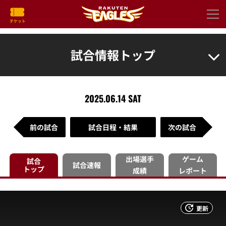
試合情報トップ
2025.06.14 SAT
前の試合
試合日程・結果
次の試合
出場選手
ゲーム
試合
試合速報
トップ
成績
レポート
更新