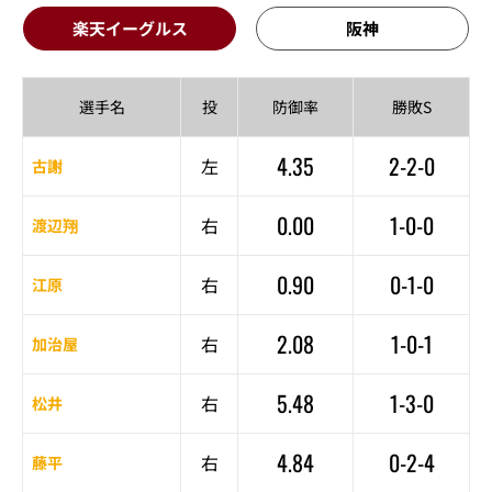
楽天イーグルス
阪神
選手名
投
防御率
勝敗S
4.35
2-2-0
左
古謝
0.00
1-0-0
右
渡辺翔
0.90
0-1-0
右
江原
2.08
1-0-1
右
加治屋
5.48
1-3-0
右
松井
4.84
0-2-4
右
藤平