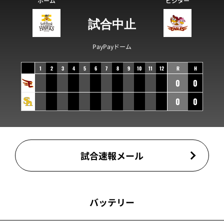
ホーム
ビジター
試合中止
PayPayドーム
1
2
3
4
5
6
7
8
9
10
11
12
R
H
0
0
0
0
試合速報メール
バッテリー