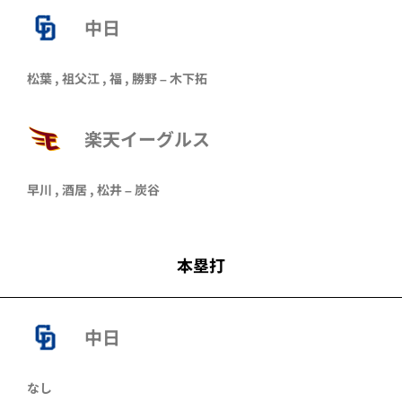
中日
松葉 , 祖父江 , 福 , 勝野 – 木下拓
楽天イーグルス
早川
,
酒居
,
松井
–
炭谷
本塁打
中日
なし