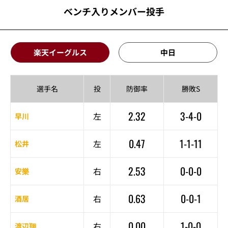
ベンチ入りメンバー投手
楽天イーグルス
中日
選手名
投
防御率
勝敗S
2.32
3-4-0
左
早川
0.47
1-1-11
左
松井
2.53
0-0-0
右
安樂
0.63
0-0-1
右
酒居
0.00
1-0-0
右
渡辺翔