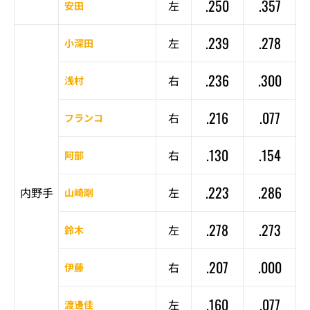
.250
.357
左
安田
.239
.278
左
小深田
.236
.300
右
浅村
.216
.077
右
フランコ
.130
.154
右
阿部
.223
.286
内野手
左
山崎剛
.278
.273
左
鈴木
.207
.000
右
伊藤
.160
.077
左
渡邊佳