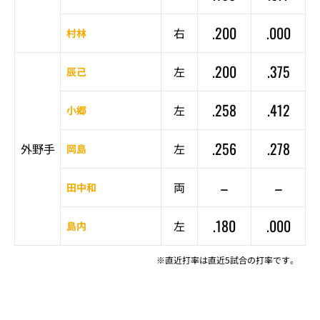
.200
.000
右
村林
.200
.375
左
辰己
.258
.412
左
小郷
.256
.278
外野手
左
岡島
–
–
両
田中和
.180
.000
左
島内
※直近打率は直近5試合の打率です。