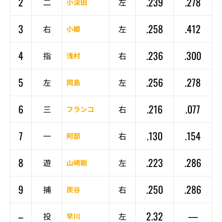
2
.239
.278
二
左
小深田
3
.258
.412
右
左
小郷
4
.236
.300
指
右
浅村
5
.256
.278
左
左
岡島
6
.216
.077
三
右
フランコ
7
.130
.154
一
右
阿部
8
.223
.286
遊
左
山崎剛
9
.250
.286
捕
右
炭谷
–
2.32
—
投
左
早川