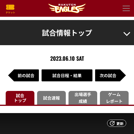
試合情報トップ
2023.06.10 SAT
前の試合
試合日程・結果
次の試合
出場選手
ゲーム
試合
試合速報
トップ
成績
レポート
更新