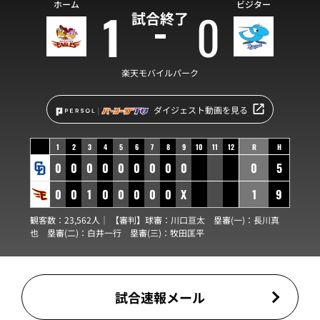
ホーム
ビジター
1
0
試合終了
楽天モバイルパーク
ダイジェスト動画を見る
1
2
3
4
5
6
7
8
9
10
11
12
R
H
0
0
0
0
0
0
0
0
0
0
5
0
0
1
0
0
0
0
0
X
1
9
観客数：23,562人｜ 【審判】球審：
川口亘太
塁審(一)：
長川真
也
塁審(二)：
白井一行
塁審(三)：
牧田匡平
試合速報メール