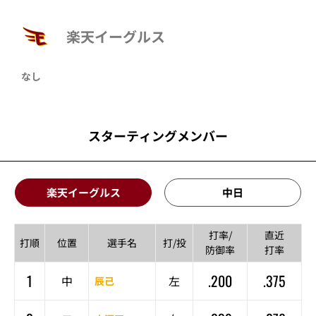
楽天イーグルス
なし
スターティングメンバー
楽天イーグルス
中日
打率/
直近
打順
位置
選手名
打/投
防御率
打率
1
.200
.375
中
左
辰己