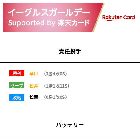
責任投手
勝利
早川
（3勝4敗0S）
セーブ
松井
（1勝1敗11S）
松葉
（0勝1敗0S）
敗戦
バッテリー