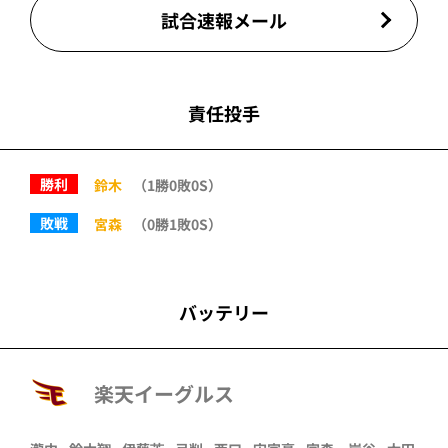
試合速報メール
責任投手
勝利
鈴木
（1勝0敗0S）
敗戦
宮森
（0勝1敗0S）
バッテリー
楽天イーグルス