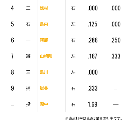
4
.000
.000
二
右
浅村
5
.125
.000
右
左
島内
6
.286
.250
一
右
阿部
7
.167
.333
遊
左
山崎剛
8
.000
–
三
左
黒川
9
.333
–
捕
右
炭谷
–
1.69
—
投
右
瀧中
※直近打率は直近5試合の打率です。