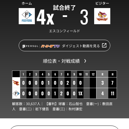
ホーム
ビジター
4x
3
試合終了
エスコンフィールド
ダイジェスト動画を見る
順位表・対戦成績
1
2
3
4
5
6
7
8
9
10
11
12
R
H
0
0
0
0
1
0
0
2
0
0
3
7
0
0
0
0
0
1
2
0
0
1X
4
11
観客数：30,637人｜ 【審判】球審：
石山智也
塁審(一)：
敷田直
人
塁審(二)：
岩下健吾
塁審(三)：
秋村謙宏