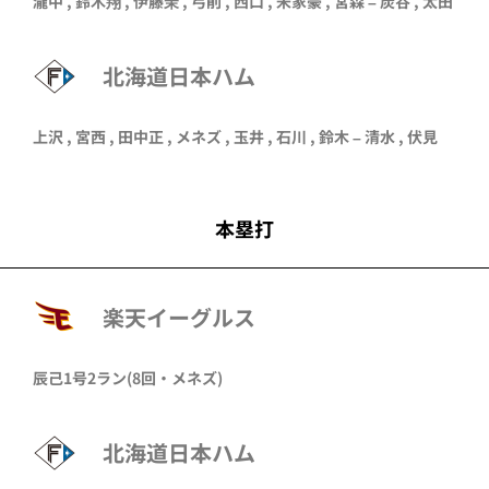
瀧中
,
鈴木翔
,
伊藤茉
,
弓削
,
西口
,
宋家豪
,
宮森
–
炭谷
,
太田
北海道日本ハム
上沢
,
宮西
,
田中正
,
メネズ
,
玉井
,
石川
,
鈴木
–
清水
,
伏見
本塁打
楽天イーグルス
辰己
1号2ラン
(8回・
メネズ
)
北海道日本ハム