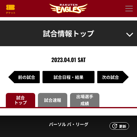
試合情報トップ
2023.04.01 SAT
前の試合
試合日程・結果
次の試合
出場選手
試合
試合速報
トップ
成績
パーソル パ・リーグ
更新