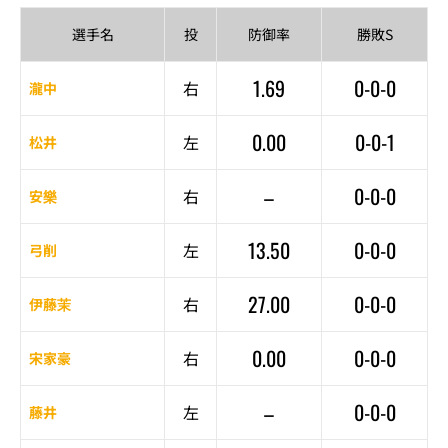
選手名
投
防御率
勝敗S
1.69
0-0-0
右
瀧中
0.00
0-0-1
左
松井
–
0-0-0
右
安樂
13.50
0-0-0
左
弓削
27.00
0-0-0
右
伊藤茉
0.00
0-0-0
右
宋家豪
–
0-0-0
左
藤井