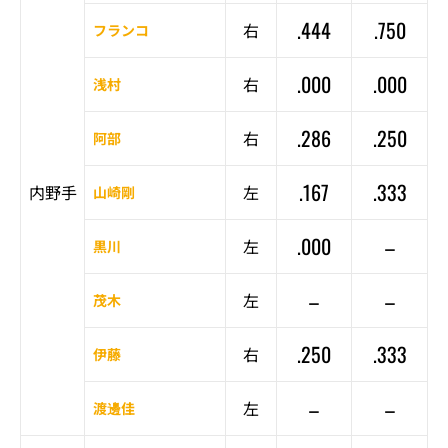
.444
.750
右
フランコ
.000
.000
右
浅村
.286
.250
右
阿部
.167
.333
内野手
左
山崎剛
.000
–
左
黒川
–
–
左
茂木
.250
.333
右
伊藤
–
–
左
渡邊佳