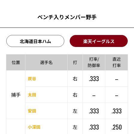
ベンチ入りメンバー野手
北海道日本ハム
楽天イーグルス
打率/
直近
位置
選手名
打
防御率
打率
.333
–
右
炭谷
–
–
捕手
右
太田
.333
.333
左
安田
.333
.250
左
小深田