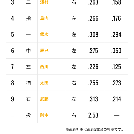
3
.263
.158
二
右
浅村
4
.266
.176
指
左
島内
5
.308
.294
一
左
銀次
6
.275
.353
中
左
辰己
7
.226
.125
左
左
西川
8
.255
.273
捕
右
太田
9
.313
.214
右
左
武藤
–
2.53
—
投
右
則本
※直近打率は直近5試合の打率です。