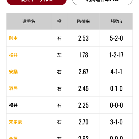
選手名
投
防御率
勝敗S
2.53
5-2-0
右
則本
1.78
1-2-17
左
松井
2.67
4-1-1
右
安樂
2.45
0-1-0
右
酒居
2.25
0-0-0
右
福井
2.70
3-1-0
右
宋家豪
2.92
0-0-0
右
西垣