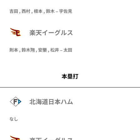
吉田
,
西村
,
根本
,
鈴木
–
宇佐見
楽天イーグルス
則本
,
鈴木翔
,
安樂
,
松井
–
太田
本塁打
北海道日本ハム
なし