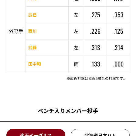
.275
.353
左
辰己
.226
.125
外野手
左
西川
.313
.214
左
武藤
.133
.000
両
田中和
※直近打率は直近5試合の打率です。
ベンチ入りメンバー投手
楽天イーグルス
北海道日本ハム