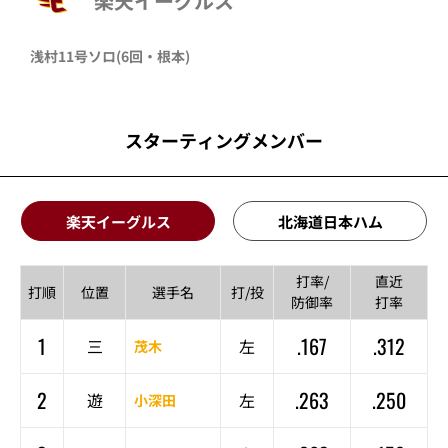
楽天イーグルス
浅村
11号ソロ
(6回・
根本
)
スターティングメンバー
楽天イーグルス
北海道日本ハム
打率/
直近
打順
位置
選手名
打/投
防御率
打率
1
.167
.312
三
左
茂木
2
.263
.250
遊
左
小深田