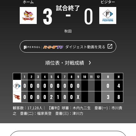
ホーム
ビジター
3
0
試合終了
秋田
ダイジェスト動画を見る
順位表・対戦成績
1
2
3
4
5
6
7
8
9
10
11
12
R
H
0
0
0
0
0
0
0
0
0
0
4
0
0
0
0
2
1
0
0
X
3
8
観客数：17,128人｜ 【審判】球審：
木内九二生
塁審(一)：
市川貴
之
塁審(二)：
福家英登
塁審(三)：
津川力