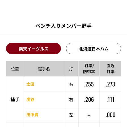
ベンチ入りメンバー野手
楽天イーグルス
北海道日本ハム
打率/
直近
位置
選手名
打
防御率
打率
.255
.273
右
太田
.206
.111
捕手
右
炭谷
–
.000
左
田中貴