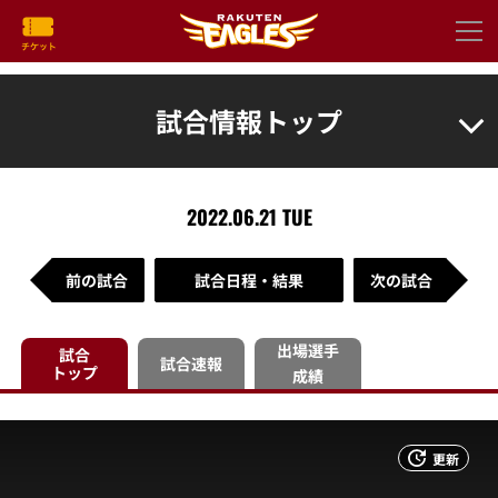
試合情報トップ
2022.06.21 TUE
前の試合
試合日程・結果
次の試合
出場選手
試合
試合速報
トップ
成績
更新