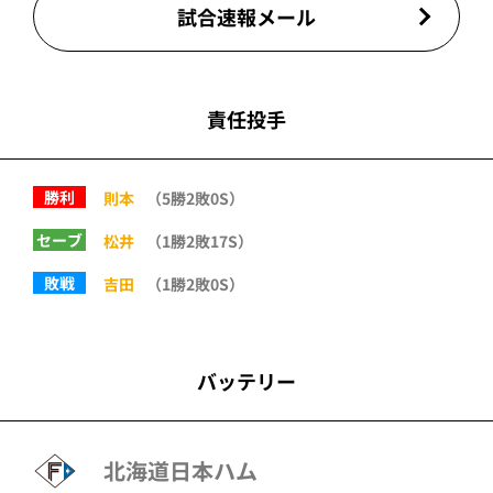
試合速報メール
責任投手
勝利
則本
（5勝2敗0S）
セーブ
松井
（1勝2敗17S）
敗戦
吉田
（1勝2敗0S）
バッテリー
北海道日本ハム