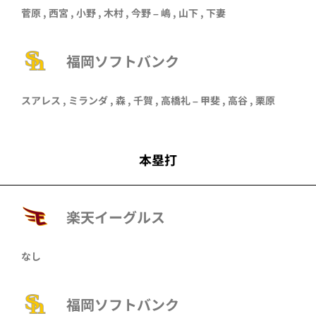
菅原
,
西宮
,
小野
,
木村
,
今野
–
嶋
,
山下
,
下妻
福岡ソフトバンク
スアレス ,
ミランダ
,
森
,
千賀
,
高橋礼
–
甲斐
,
高谷
,
栗原
本塁打
楽天イーグルス
なし
福岡ソフトバンク