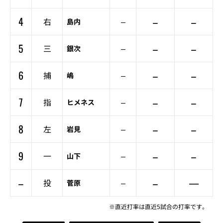
4
–
–
右
–
島内
5
–
–
三
–
銀次
6
–
–
捕
–
嶋
7
–
–
指
–
ヒメネス
8
–
–
左
–
岩見
9
–
–
一
–
山下
–
–
—
投
–
菅原
※直近打率は直近5試合の打率です。