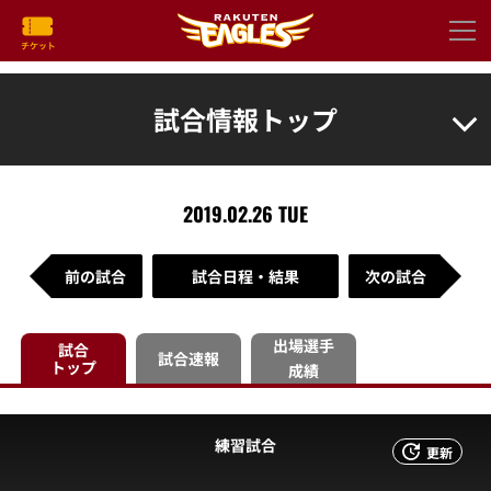
試合情報トップ
2019.02.26 TUE
前の試合
試合日程・結果
次の試合
出場選手
試合
試合速報
トップ
成績
練習試合
更新