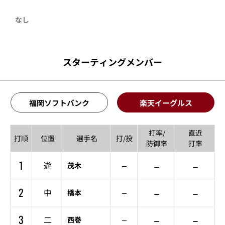
なし
スターティングメンバー
福岡ソフトバンク
楽天イーグルス
打率/
直近
打順
位置
選手名
打/投
防御率
打率
1
–
–
遊
–
茂木
2
–
–
中
–
橋本
3
–
–
二
–
西巻