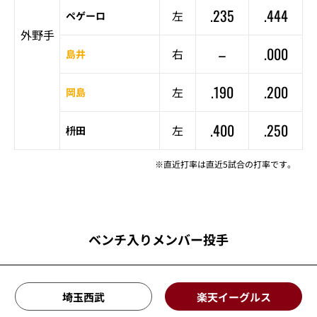
.235
.444
左
ペゲーロ
外野手
–
.000
右
島井
.190
.200
左
岡島
.400
.250
左
枡田
※直近打率は直近5試合の打率です。
ベンチ入りメンバー投手
埼玉西武
楽天イーグルス