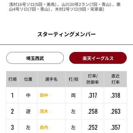
浅村
16号ソロ
(5回・
美馬
)
、
山川
20号2ラン
(7回・
青山
)
、
栗
山
4号ソロ
(7回・
青山
)
、
木村
2号ソロ
(9回・
宋家豪
)
スターティングメンバー
埼玉西武
楽天イーグルス
打率/
直近
打順
位置
選手名
打/投
防御率
打率
1
.317
.318
中
両
田中
2
.258
.263
遊
左
茂木
3
.252
.357
左
左
島内