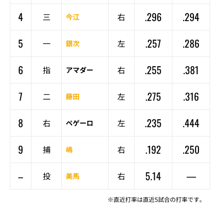
4
.296
.294
三
右
今江
5
.257
.286
一
左
銀次
6
.255
.381
指
右
アマダー
7
.275
.316
二
左
藤田
8
.235
.444
右
左
ペゲーロ
9
.192
.250
捕
右
嶋
–
5.14
—
投
右
美馬
※直近打率は直近5試合の打率です。