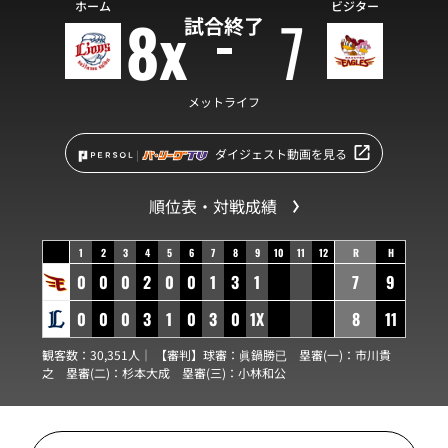
ホーム
ビジター
8x
7
試合終了
メットライフ
ダイジェスト動画を見る
順位表・対戦成績
1
2
3
4
5
6
7
8
9
10
11
12
R
H
0
0
0
2
0
0
1
3
1
7
9
0
0
0
3
1
0
3
0
1X
8
11
観客数：30,351人｜ 【審判】球審：
眞鍋勝已
塁審(一)：
市川貴
之
塁審(二)：
杉本大成
塁審(三)：
小林和公