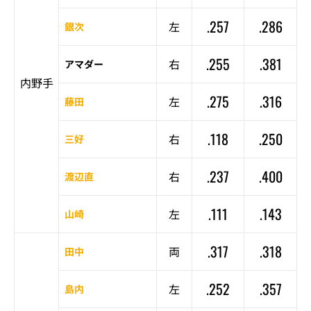
.257
.286
左
銀次
.255
.381
右
アマダー
内野手
.275
.316
左
藤田
.118
.250
右
三好
.237
.400
右
渡辺直
.111
.143
左
山崎
.317
.318
両
田中
.252
.357
左
島内