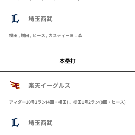
埼玉西武
榎田
,
増田
,
ヒース
, カスティーヨ –
森
本塁打
楽天イーグルス
アマダー
10号2ラン
(4回・
榎田
)
、
枡田
1号2ラン
(8回・
ヒース
)
埼玉西武