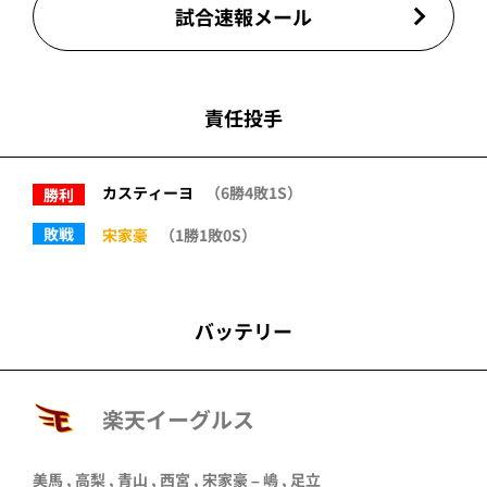
試合速報メール
責任投手
カスティーヨ
（6勝4敗1S）
勝利
敗戦
宋家豪
（1勝1敗0S）
バッテリー
楽天イーグルス
美馬
,
高梨
,
青山
,
西宮
,
宋家豪
–
嶋
,
足立