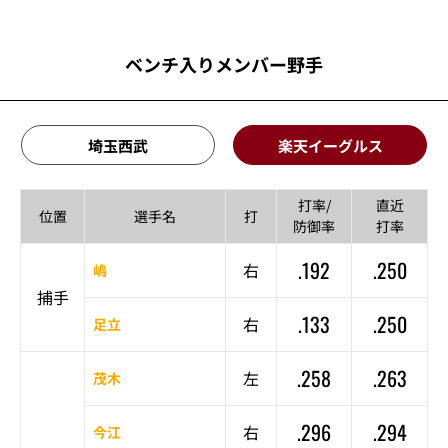
ベンチ入りメンバー野手
埼玉西武
楽天イーグルス
打率/
直近
位置
選手名
打
防御率
打率
.192
.250
右
嶋
捕手
.133
.250
右
足立
.258
.263
左
茂木
.296
.294
右
今江