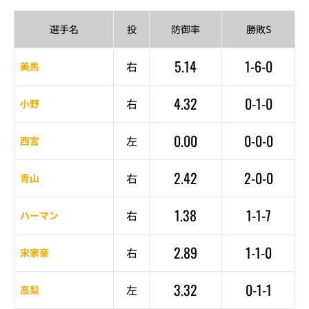
選手名
投
防御率
勝敗S
5.14
1-6-0
右
美馬
4.32
0-1-0
右
小野
0.00
0-0-0
左
西宮
2.42
2-0-0
右
青山
1.38
1-1-7
右
ハーマン
2.89
1-1-0
右
宋家豪
3.32
0-1-1
左
高梨