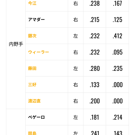
.238
.167
右
今江
.215
.125
右
アマダー
.232
.412
左
銀次
内野手
.232
.095
右
ウィーラー
.280
.235
左
藤田
.133
.000
右
三好
.200
.000
右
渡辺直
.181
.214
左
ペゲーロ
.241
.143
左
岡島