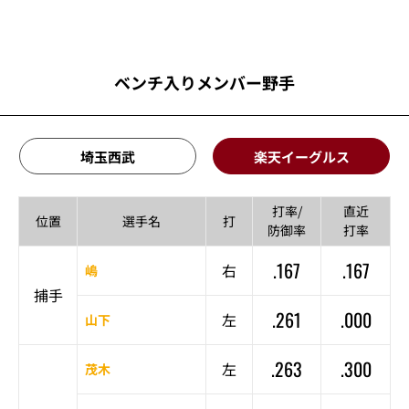
ベンチ入りメンバー野手
埼玉西武
楽天イーグルス
打率/
直近
位置
選手名
打
防御率
打率
.167
.167
右
嶋
捕手
.261
.000
左
山下
.263
.300
左
茂木