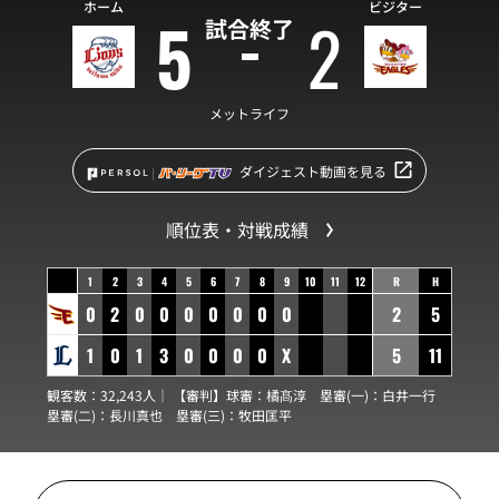
ホーム
ビジター
5
2
試合終了
メットライフ
ダイジェスト動画を見る
順位表・対戦成績
1
2
3
4
5
6
7
8
9
10
11
12
R
H
0
2
0
0
0
0
0
0
0
2
5
1
0
1
3
0
0
0
0
X
5
11
観客数：32,243人｜ 【審判】球審：
橘髙淳
塁審(一)：
白井一行
塁審(二)：
長川真也
塁審(三)：
牧田匡平