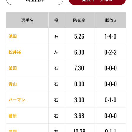
選手名
投
防御率
勝敗S
5.26
1-4-0
右
池田
6.30
0-2-2
左
松井裕
7.30
0-0-0
右
釜田
0.00
0-0-0
右
青山
3.00
0-1-0
右
ハーマン
3.68
0-0-0
右
菅原
10.38
0-1-1
左
高梨