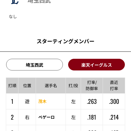
埼玉西武
なし
スターティングメンバー
埼玉西武
楽天イーグルス
打率/
直近
打順
位置
選手名
打/投
防御率
打率
1
.263
.300
遊
左
茂木
2
.181
.214
右
左
ペゲーロ