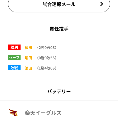
試合速報メール
責任投手
勝利
榎田
（2勝0敗0S）
セーブ
増田
（0勝0敗5S）
敗戦
池田
（1勝4敗0S）
バッテリー
楽天イーグルス