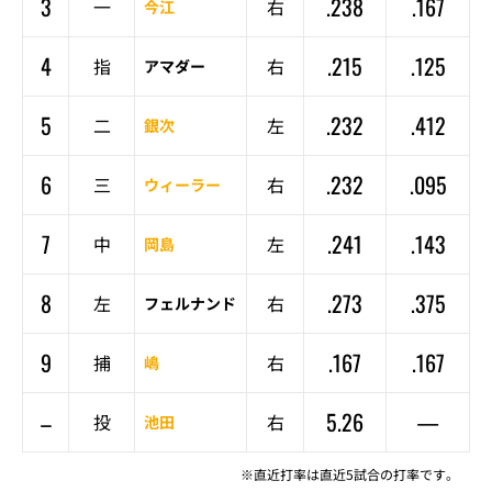
3
.238
.167
一
右
今江
4
.215
.125
指
右
アマダー
5
.232
.412
二
左
銀次
6
.232
.095
三
右
ウィーラー
7
.241
.143
中
左
岡島
8
.273
.375
左
右
フェルナンド
9
.167
.167
捕
右
嶋
–
5.26
—
投
右
池田
※直近打率は直近5試合の打率です。