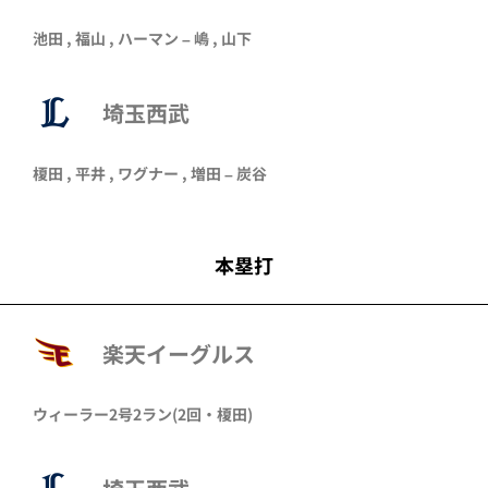
池田
,
福山
,
ハーマン
–
嶋
,
山下
埼玉西武
榎田
,
平井
,
ワグナー
,
増田
–
炭谷
本塁打
楽天イーグルス
ウィーラー
2号2ラン
(2回・
榎田
)