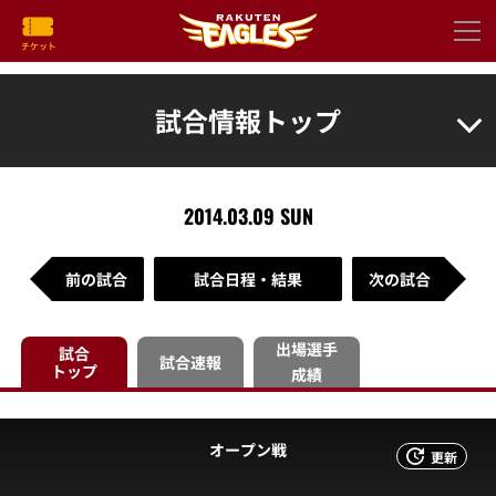
試合情報トップ
2014.03.09 SUN
前の試合
試合日程・結果
次の試合
出場選手
試合
試合速報
トップ
成績
オープン戦
更新