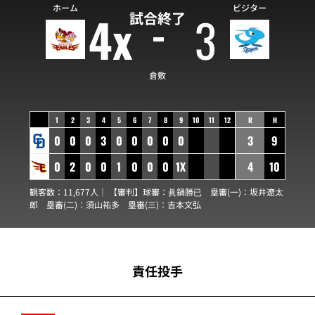
ホーム
ビジター
4x
3
試合終了
倉敷
1
2
3
4
5
6
7
8
9
10
11
12
R
H
0
0
0
3
0
0
0
0
0
3
9
0
2
0
0
1
0
0
0
1X
4
10
観客数：11,677人｜ 【審判】球審：
眞鍋勝已
塁審(一)：
坂井遼太
郎
塁審(二)：
須山祐多
塁審(三)：
吉本文弘
責任投手