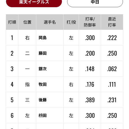
楽天イーグルス
中日
打率/
直近
打順
位置
選手名
打/投
防御率
打率
1
.300
.222
右
左
岡島
2
.200
.250
二
左
藤田
3
.148
.062
一
左
銀次
4
.176
.111
指
右
牧田
5
.389
.231
三
左
後藤
6
.300
.250
左
左
枡田