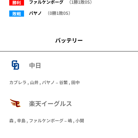
ファルケンボーグ
（1勝1敗0S）
勝利
パヤノ
（0勝1敗0S）
敗戦
バッテリー
中日
カブレラ , 山井 , パヤノ – 谷繁 , 田中
楽天イーグルス
森 ,
辛島
, ファルケンボーグ – 嶋 , 小関