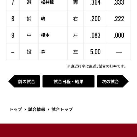
7
.364
.333
遊
両
松井稼
8
.200
.222
捕
右
嶋
9
.083
.000
中
左
榎本
–
5.00
—
投
左
森
※直近打率は直近5試合の打率です。
前の試合
試合日程・結果
次の試合
トップ
試合情報
試合トップ