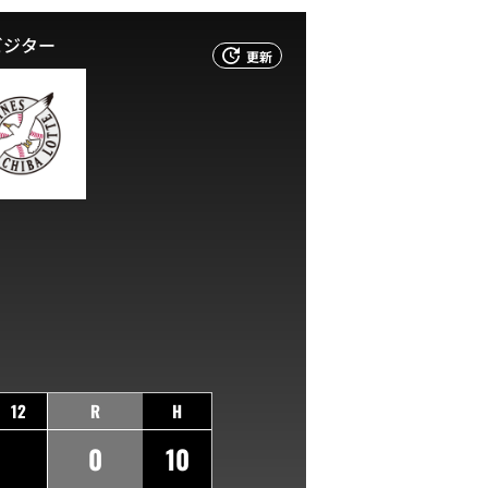
ビジター
更新
12
R
H
0
10