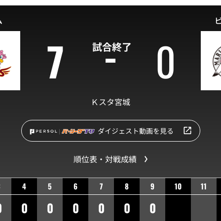
ム
7
0
試合終了
Ｋスタ宮城
ダイジェスト動画を見る
順位表・対戦成績
3
4
5
6
7
8
9
10
11
0
0
0
0
0
0
0