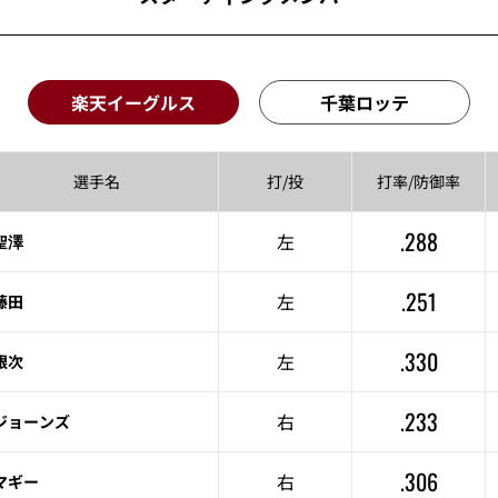
楽天イーグルス
千葉ロッテ
選手名
打/投
打率/
防御率
.288
左
聖澤
.251
左
藤田
.330
左
銀次
.233
右
ジョーンズ
.306
右
マギー