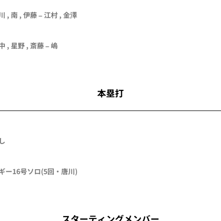
川
, 南 , 伊藤 –
江村
, 金澤
中
, 星野 , 斎藤 – 嶋
本塁打
し
ギー
16号ソロ
(5回・
唐川
)
スターティングメンバー