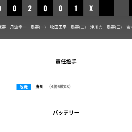
0
0
2
0
0
1
X
球審：
丹波幸一
塁審(一)：
牧田匡平
塁審(二)：
津川力
塁審(三)：
吉
責任投手
唐川
（4勝6敗0S）
敗戦
バッテリー