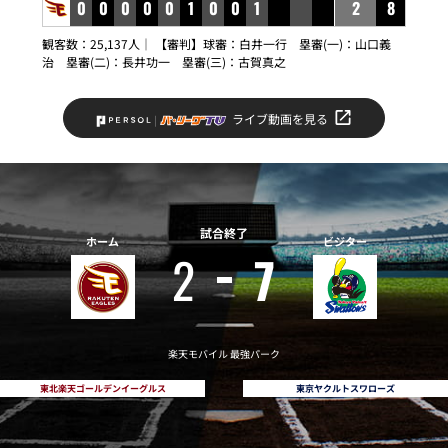
0
0
0
0
0
1
0
0
1
2
8
観客数：25,137人｜ 【審判】球審：白井一行 塁審(一)：山口義
治 塁審(二)：長井功一 塁審(三)：古賀真之
ライブ動画を見る
試合終了
ホーム
ビジター
2
7
楽天モバイル 最強パーク
東北楽天ゴールデンイーグルス
東京ヤクルトスワローズ