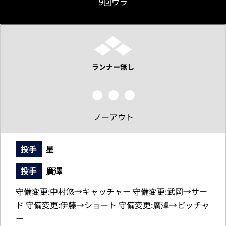
9回ウラ
ランナー無し
ノーアウト
投手
星
投手
廣澤
守備変更:中村悠→キャッチャー 守備変更:武岡→サー
ド 守備変更:伊藤→ショート 守備変更:廣澤→ピッチャ
ー