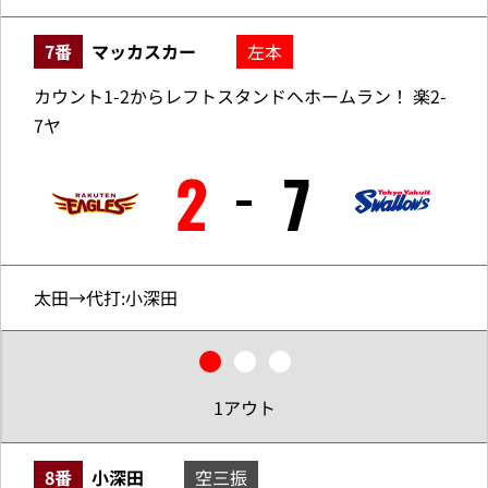
7番
マッカスカー
左本
カウント1-2からレフトスタンドへホームラン！ 楽2-
7ヤ
2
7
太田→代打:小深田
1アウト
8番
小深田
空三振