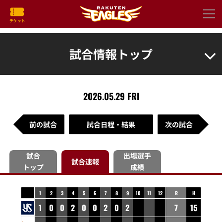
試合情報トップ
2026.05.29 FRI
前の試合
試合日程・結果
次の試合
試合
出場選手
試合速報
トップ
成績
1
2
3
4
5
6
7
8
9
10
11
12
R
H
1
0
0
2
0
0
2
0
2
7
15