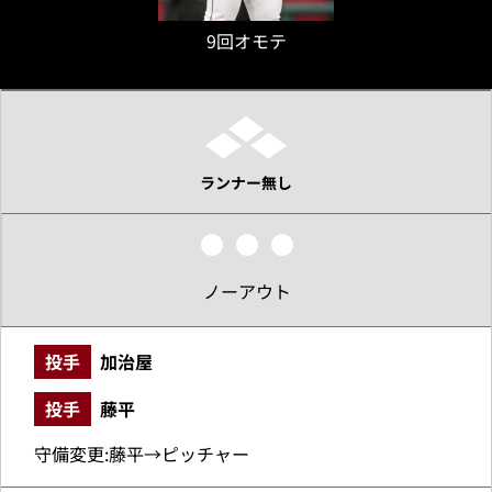
9回オモテ
ランナー無し
ノーアウト
投手
加治屋
投手
藤平
守備変更:藤平→ピッチャー