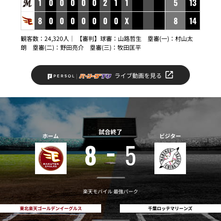
1
0
0
0
0
0
2
1
1
5
13
8
0
0
0
0
0
0
0
X
8
14
観客数：24,320人｜ 【審判】球審：山路哲生 塁審(一)：村山太
朗 塁審(二)：野田亮介 塁審(三)：牧田匡平
ライブ動画を見る
試合終了
ホーム
ビジター
8
5
楽天モバイル 最強パーク
東北楽天ゴールデンイーグルス
千葉ロッテマリーンズ