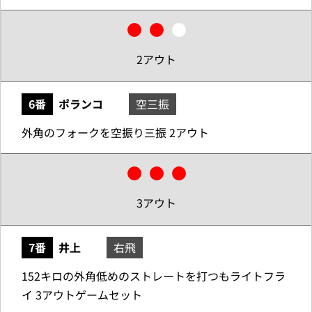
2アウト
6番
ポランコ
空三振
外角のフォークを空振り三振 2アウト
3アウト
7番
井上
右飛
152キロの外角低めのストレートを打つもライトフラ
イ 3アウトゲームセット