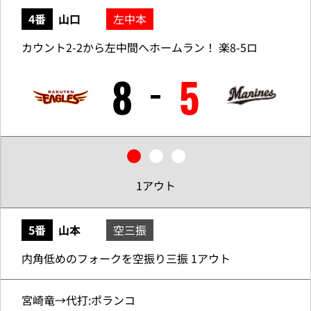
4番
山口
左中本
カウント2-2から左中間へホームラン！ 楽8-5ロ
8
5
1アウト
5番
山本
空三振
内角低めのフォークを空振り三振 1アウト
宮崎竜→代打:ポランコ