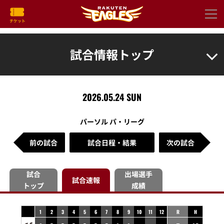
試合情報トップ
2026.05.24 SUN
パーソル パ・リーグ
前の試合
試合日程・結果
次の試合
試合
出場選手
試合速報
トップ
成績
1
2
3
4
5
6
7
8
9
10
11
12
R
H