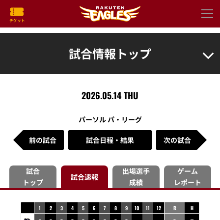
試合情報トップ
2026.05.14 THU
パーソル パ・リーグ
前の試合
試合日程・結果
次の試合
試合
出場選手
ゲーム
試合速報
トップ
成績
レポート
1
2
3
4
5
6
7
8
9
10
11
12
R
H