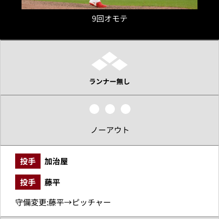
9回オモテ
ランナー無し
ノーアウト
投手
加治屋
投手
藤平
守備変更:藤平→ピッチャー