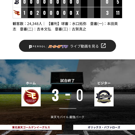
0
0
0
0
0
0
0
0
0
0
5
1
0
2
0
0
0
0
0
X
3
11
観客数：24,348人｜ 【審判】球審：水口拓弥 塁審(一)：本田英
志 塁審(二)：吉本文弘 塁審(三)：古賀真之
ライブ動画を見る
試合終了
ホーム
ビジター
3
0
楽天モバイル 最強パーク
東北楽天ゴールデンイーグルス
オリックス・バファローズ