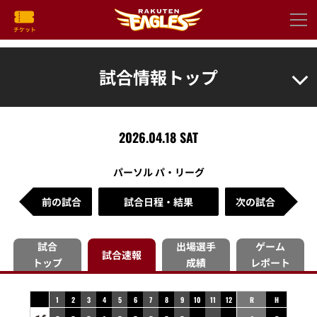
試合情報トップ
2026.04.18 SAT
パーソル パ・リーグ
前の試合
試合日程・結果
次の試合
試合
出場選手
ゲーム
試合速報
トップ
成績
レポート
1
2
3
4
5
6
7
8
9
10
11
12
R
H