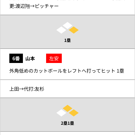
更:渡辺翔→ピッチャー
1塁
6番
山本
左安
外角低めのカットボールをレフトへ打ってヒット 1塁
上田→代打:友杉
2塁1塁