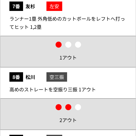
7番
友杉
左安
ランナー1塁 外角低めのカットボールをレフトへ打っ
てヒット 1,2塁
1アウト
8番
松川
空三振
高めのストレートを空振り三振 1アウト
2アウト