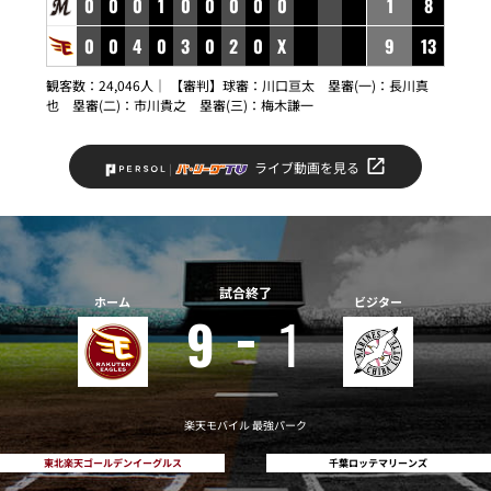
0
0
0
1
0
0
0
0
0
1
8
0
0
4
0
3
0
2
0
X
9
13
観客数：24,046人｜ 【審判】球審：川口亘太 塁審(一)：長川真
也 塁審(二)：市川貴之 塁審(三)：梅木謙一
ライブ動画を見る
試合終了
ホーム
ビジター
9
1
楽天モバイル 最強パーク
東北楽天ゴールデンイーグルス
千葉ロッテマリーンズ