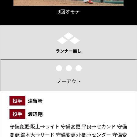
9回オモテ
ランナー無し
ノーアウト
投手
津留崎
投手
渡辺翔
守備変更:阪上→ライト 守備変更:平良→セカンド 守備
変更:鈴木大→サード 守備変更:小郷→センター 守備変