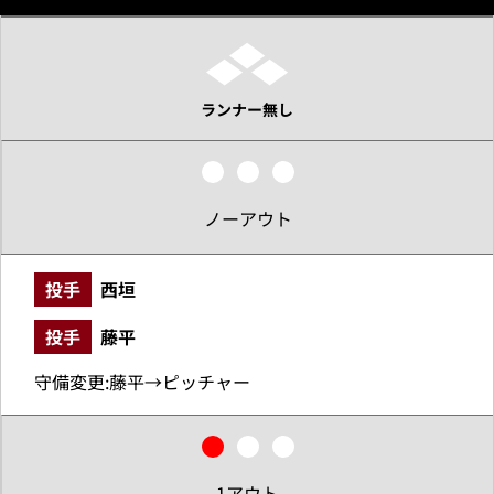
ランナー無し
ノーアウト
投手
西垣
投手
藤平
守備変更:藤平→ピッチャー
1アウト