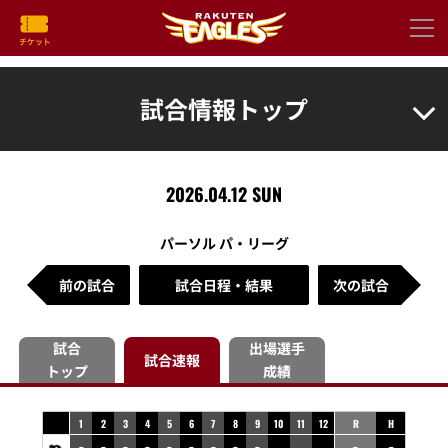
試合情報トップ
2026.04.12 SUN
パーソル パ・リーグ
前の試合
試合日程・結果
次の試合
試合
出場選手
試合速報
トップ
成績
1
2
3
4
5
6
7
8
9
10
11
12
R
H