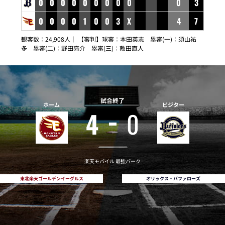
0
0
0
0
0
0
0
0
0
0
3
0
0
0
0
1
0
0
3
X
4
7
観客数：24,908人｜ 【審判】球審：本田英志 塁審(一)：須山祐
多 塁審(二)：野田亮介 塁審(三)：敷田直人
試合終了
ホーム
ビジター
4
0
楽天モバイル 最強パーク
東北楽天ゴールデンイーグルス
オリックス・バファローズ