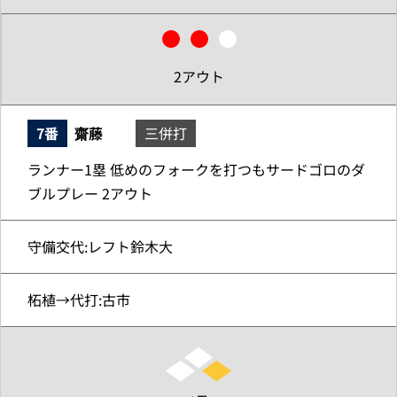
2アウト
7番
齋藤
三併打
ランナー1塁 低めのフォークを打つもサードゴロのダ
ブルプレー 2アウト
守備交代:レフト鈴木大
柘植→代打:古市