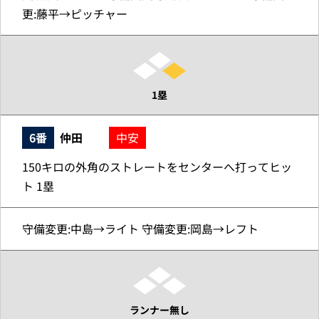
更:藤平→ピッチャー
1塁
6番
仲田
中安
150キロの外角のストレートをセンターへ打ってヒッ
ト 1塁
守備変更:中島→ライト 守備変更:岡島→レフト
ランナー無し