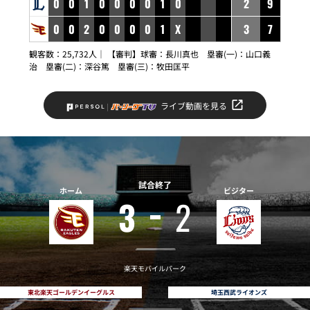
0
0
1
0
0
0
0
1
0
2
9
0
0
2
0
0
0
0
1
X
3
7
観客数：25,732人｜ 【審判】球審：長川真也 塁審(一)：山口義
治 塁審(二)：深谷篤 塁審(三)：牧田匡平
ライブ動画を見る
試合終了
ホーム
ビジター
3
2
楽天モバイルパーク
東北楽天ゴールデンイーグルス
埼玉西武ライオンズ