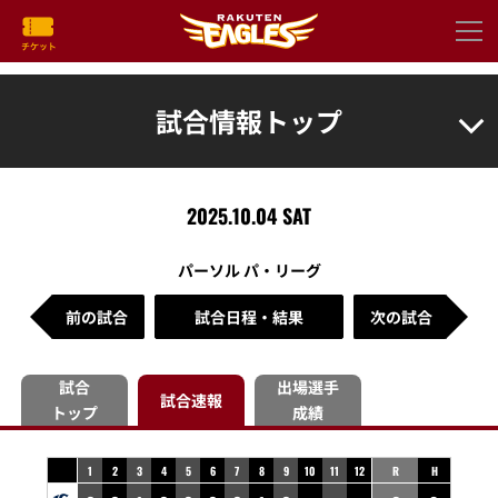
試合情報トップ
2025.10.04 SAT
パーソル パ・リーグ
前の試合
試合日程・結果
次の試合
試合
出場選手
試合速報
トップ
成績
1
2
3
4
5
6
7
8
9
10
11
12
R
H