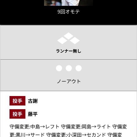
9回オモテ
ランナー無し
ノーアウト
投手
古謝
投手
藤平
守備変更:中島→レフト 守備変更:岡島→ライト 守備変
更:黒川→サード 守備変更:小深田→セカンド 守備変