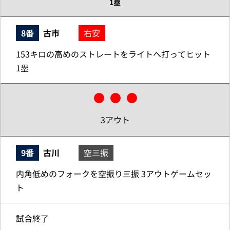
1塁
8番
古市
右安
153キロの高めのストレートをライトへ打ってヒット
1塁
3アウト
9番
古川
空三振
内角低めのフォークを空振り三振 3アウトゲームセッ
ト
試合終了