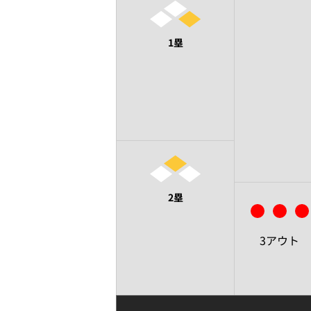
1塁
2塁
3アウト