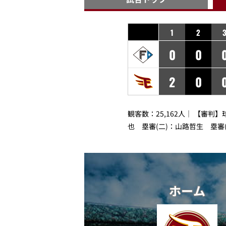
1
2
0
0
2
0
観客数：25,162人｜ 【審判
也 塁審(二)：山路哲生 塁審
ホーム