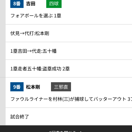
8番
吉田
四球
フォアボールを選ぶ 1塁
伏見→代打:松本剛
1塁吉田→代走:五十幡
1塁走者五十幡:盗塁成功 2塁
9番
松本剛
三邪直
ファウルライナーを村林(三)が捕球してバッターアウト 
試合終了