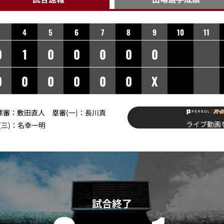
3
4
5
6
7
8
9
10
11
0
1
0
0
0
0
0
0
0
0
0
0
0
X
】球審：敷田直人 塁審(一)：長川真
ライブ動画
(三)：名幸一明
試合終了