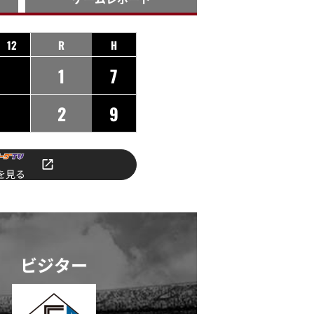
12
R
H
1
7
2
9
を見る
ビジター