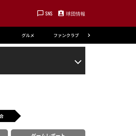
SNS
球団情報
楽天
グルメ
ファンクラブ
アカデミー
合
ゲーム
レポート