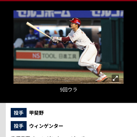
9回ウラ
投手
甲斐野
投手
ウィンゲンター