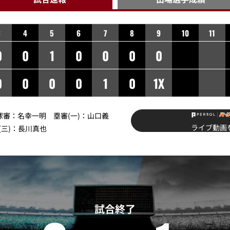
3
4
5
6
7
8
9
10
11
0
0
1
0
0
0
0
0
0
0
0
1
0
1X
】球審：名幸一明 塁審(一)：山口義
ライブ動画
(三)：長川真也
試合終了