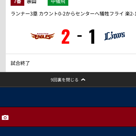
7番
宗山
中犠飛
ランナー3塁 カウント0-2からセンターへ犠牲フライ 楽2-
2
1
試合終了
9回裏を閉じる