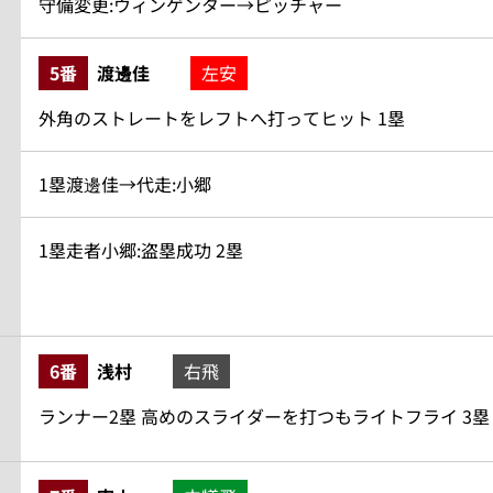
守備変更:ウィンゲンター→ピッチャー
5番
渡邊佳
左安
外角のストレートをレフトへ打ってヒット 1塁
1塁渡邊佳→代走:小郷
1塁走者小郷:盗塁成功 2塁
6番
浅村
右飛
ランナー2塁 高めのスライダーを打つもライトフライ 3塁