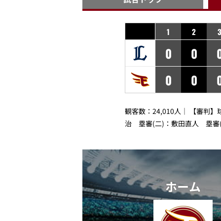
1
2
0
0
0
0
観客数：24,010人｜ 【審判
治 塁審(二)：敷田直人 塁審
ホーム