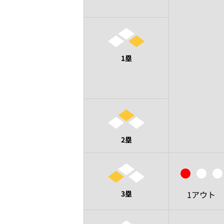
1塁
2塁
3塁
1アウト