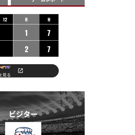
12
R
H
1
7
2
7
を見る
ビジター