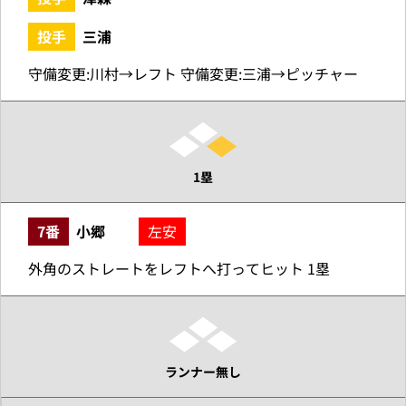
投手
三浦
守備変更:川村→レフト 守備変更:三浦→ピッチャー
1塁
7番
小郷
左安
外角のストレートをレフトへ打ってヒット 1塁
ランナー無し