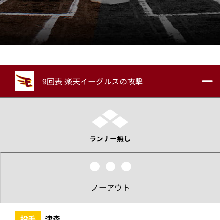
9回表 楽天イーグルスの攻撃
ランナー無し
ノーアウト
投手
津森