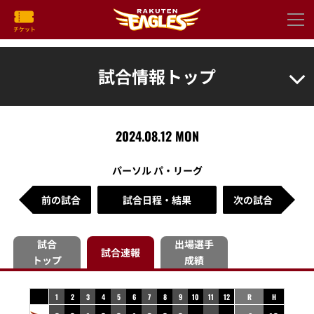
試合情報トップ
2024.08.12 MON
パーソル パ・リーグ
前の試合
試合日程・結果
次の試合
試合
出場選手
試合速報
トップ
成績
1
2
3
4
5
6
7
8
9
10
11
12
R
H