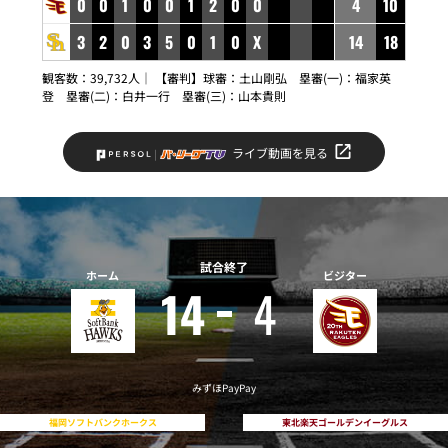
0
0
1
0
0
1
2
0
0
4
10
3
2
0
3
5
0
1
0
X
14
18
観客数：39,732人｜ 【審判】球審：土山剛弘 塁審(一)：福家英
登 塁審(二)：白井一行 塁審(三)：山本貴則
ライブ動画を見る
試合終了
ホーム
ビジター
14
4
みずほPayPay
福岡ソフトバンクホークス
東北楽天ゴールデンイーグルス