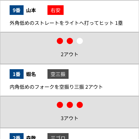
9番
山本
右安
外角低めのストレートをライトへ打ってヒット 1塁
2アウト
1番
蝦名
空三振
内角低めのフォークを空振り三振 2アウト
3アウト
2番
森敬
三ゴロ