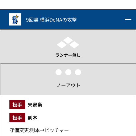
9回裏 横浜DeNAの攻撃
ランナー無し
ノーアウト
投手
宋家豪
投手
則本
守備変更:則本→ピッチャー