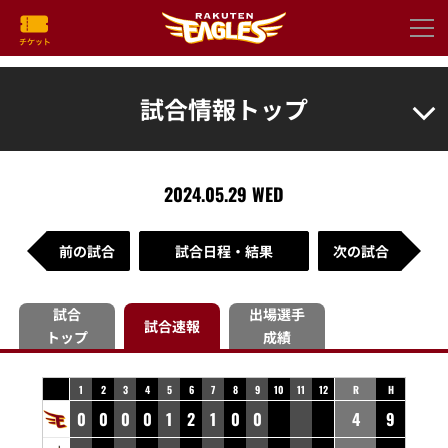
試合情報トップ
2024.05.29 WED
前の試合
試合日程・結果
次の試合
試合
出場選手
試合速報
トップ
成績
1
2
3
4
5
6
7
8
9
10
11
12
R
H
0
0
0
0
1
2
1
0
0
4
9