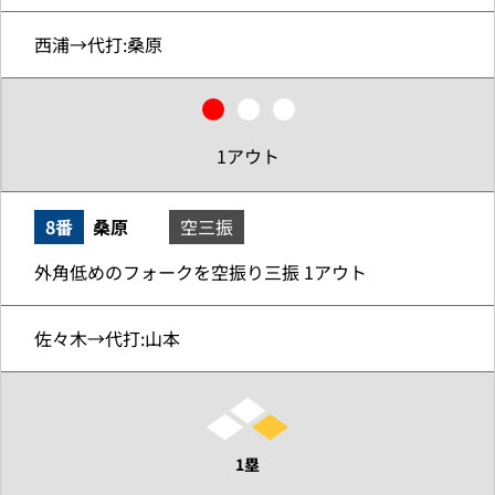
西浦→代打:桑原
1アウト
8番
桑原
空三振
外角低めのフォークを空振り三振 1アウト
佐々木→代打:山本
1塁