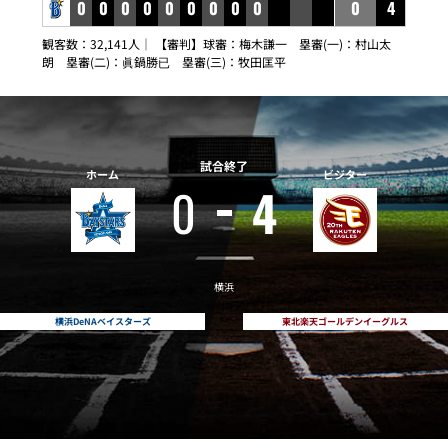
0
0
0
0
0
0
0
0
0
0
4
観客数：32,141人｜ 【審判】球審：梅木謙一 塁審(一)：村山太
朗 塁審(二)：眞鍋勝已 塁審(三)：牧田匡平
試合終了
ホーム
ビジター
0
4
横浜
横浜DeNAベイスターズ
東北楽天ゴールデンイーグルス