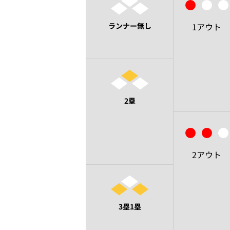
ランナー無し
1アウト
2塁
2アウト
3塁1塁