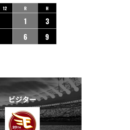
12
R
H
1
3
6
9
ビジター