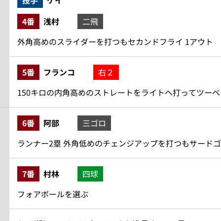
投手
ケイ
4番
浅村
二飛
外角高めのスライダーを打つもセカンドフライ 1アウト
5番
フランコ
右２
150キロの内角高めのストレートをライトへ打ってツーベー
6番
阿部
三ゴロ
ランナー2塁 外角低めのチェンジアップを打つもサードゴ
7番
村林
四球
フォアボールを選ぶ