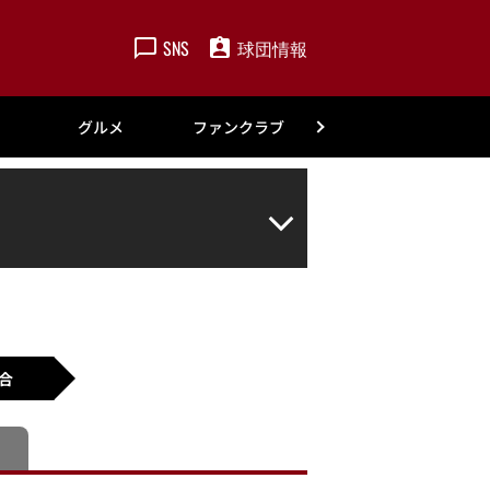
SNS
球団情報
楽天
グルメ
ファンクラブ
アカデミー
合