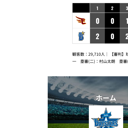
1
2
0
0
2
0
観客数：29,710人｜ 【審判
一 塁審(二)：村山太朗 塁審
ホーム