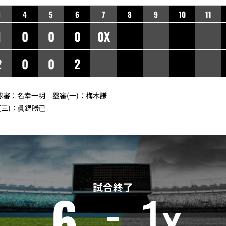
3
4
5
6
7
8
9
10
11
1
0
0
0
0X
2
0
0
2
】球審：名幸一明 塁審(一)：梅木謙
(三)：眞鍋勝已
試合終了
6
1x