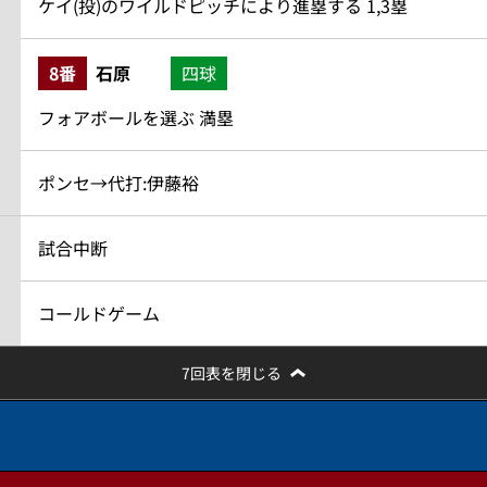
ケイ(投)のワイルドピッチにより進塁する 1,3塁
8番
石原
四球
フォアボールを選ぶ 満塁
ポンセ→代打:伊藤裕
試合中断
コールドゲーム
7回表を閉じる