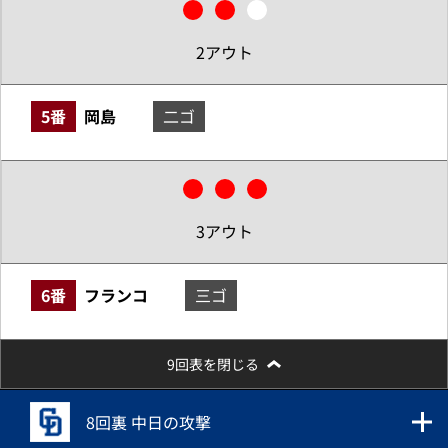
2アウト
5番
岡島
二ゴ
3アウト
6番
フランコ
三ゴ
9回表を閉じる
8回裏 中日の攻撃