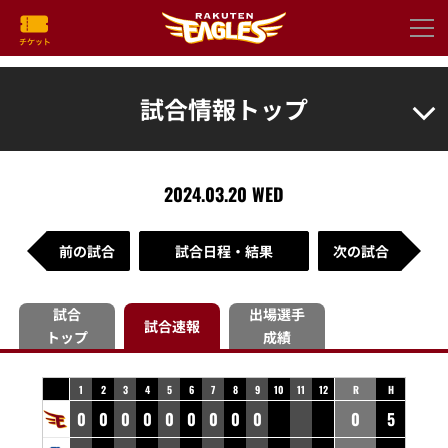
試合情報トップ
2024.03.20 WED
前の試合
試合日程・結果
次の試合
試合
出場選手
試合速報
トップ
成績
1
2
3
4
5
6
7
8
9
10
11
12
R
H
0
0
0
0
0
0
0
0
0
0
5