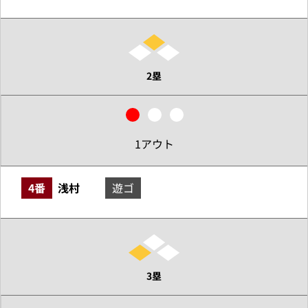
2塁
1アウト
4番
浅村
遊ゴ
3塁