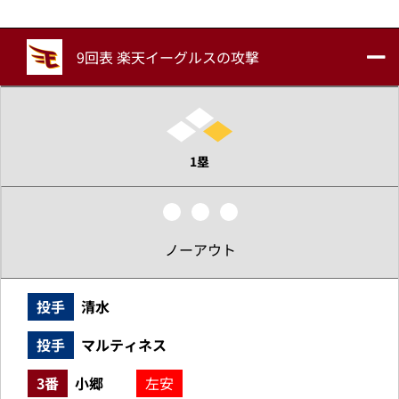
9回表 楽天イーグルスの攻撃
1塁
ノーアウト
投手
清水
投手
マルティネス
3番
小郷
左安