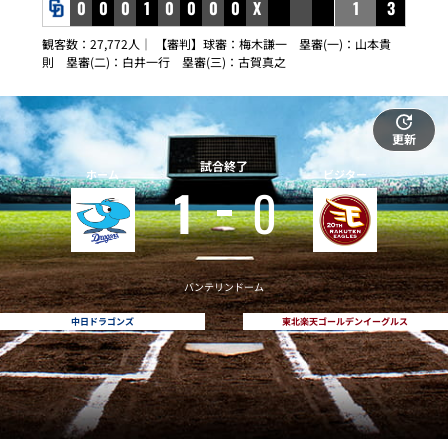
0
0
0
1
0
0
0
0
X
1
3
観客数：27,772人｜ 【審判】球審：梅木謙一 塁審(一)：山本貴
則 塁審(二)：白井一行 塁審(三)：古賀真之
更新
試合終了
ホーム
ビジター
1
0
バンテリンドーム
中日ドラゴンズ
東北楽天ゴールデンイーグルス