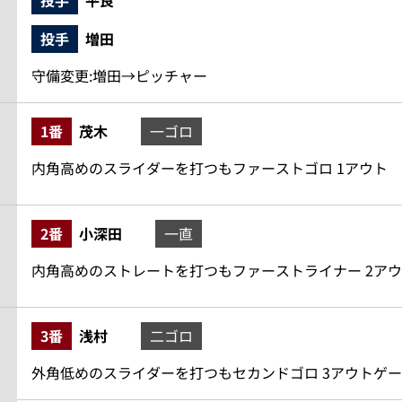
投手
平良
投手
増田
守備変更:増田→ピッチャー
1番
茂木
一ゴロ
内角高めのスライダーを打つもファーストゴロ 1アウト
2番
小深田
一直
内角高めのストレートを打つもファーストライナー 2ア
3番
浅村
二ゴロ
外角低めのスライダーを打つもセカンドゴロ 3アウトゲ