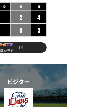
12
R
H
2
4
0
3
動画を見る
ビジター