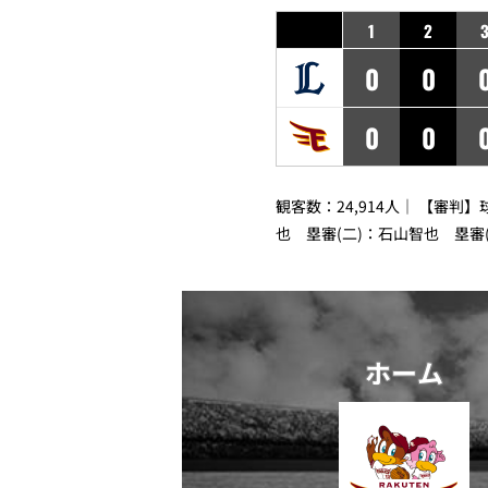
1
2
0
0
0
0
観客数：24,914人｜ 【審判
也 塁審(二)：石山智也 塁審
ホーム