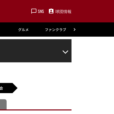
SNS
球団情報
楽天
グルメ
ファンクラブ
アカデミー
合