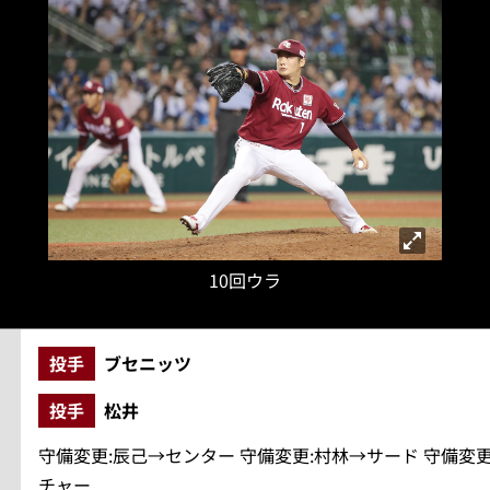
10回ウラ
投手
ブセニッツ
投手
松井
守備変更:辰己→センター 守備変更:村林→サード 守備変更
チャー