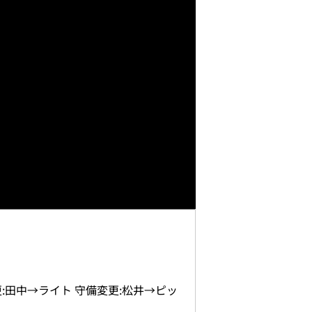
:田中→ライト 守備変更:松井→ピッ