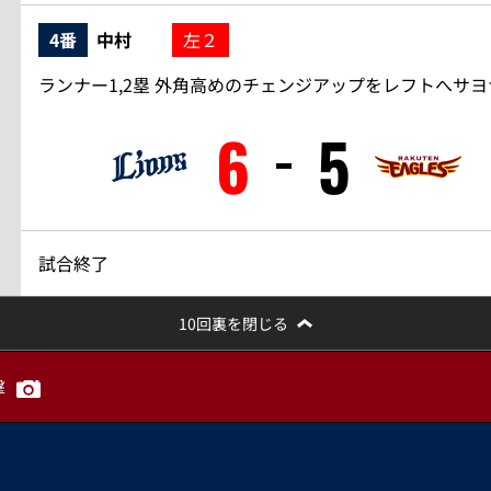
4番
中村
左２
ランナー1,2塁 外角高めのチェンジアップをレフトへサヨ
6
5
試合終了
10回裏を閉じる
撃