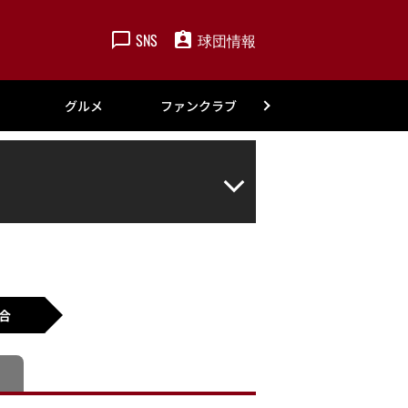
SNS
球団情報
楽天
グルメ
ファンクラブ
アカデミー
合