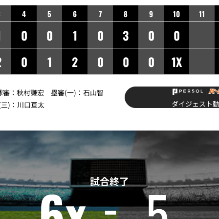
3
4
5
6
7
8
9
10
11
1
0
0
1
0
3
0
0
2
0
1
2
0
0
0
1X
】球審：秋村謙宏 塁審(一)：石山智
ダイジェスト
(三)：川口亘太
試合終了
6x
5