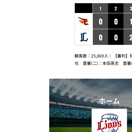
1
2
0
0
0
0
観客数：25,869人｜ 【審判
也 塁審(二)：本田英志 塁審
ホーム