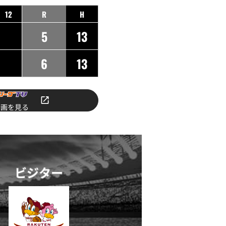
12
R
H
5
13
6
13
動画を見る
ビジター