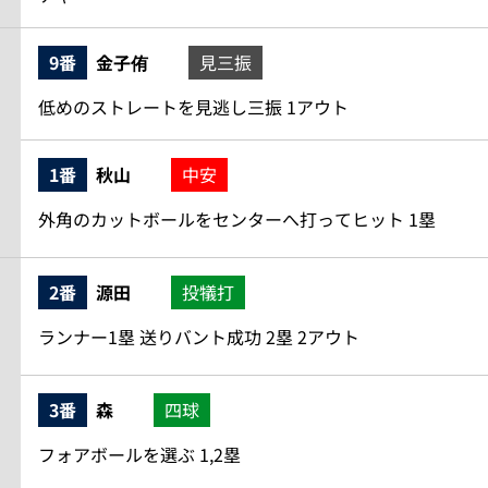
9番
金子侑
見三振
低めのストレートを見逃し三振 1アウト
1番
秋山
中安
外角のカットボールをセンターへ打ってヒット 1塁
2番
源田
投犠打
ランナー1塁 送りバント成功 2塁 2アウト
3番
森
四球
フォアボールを選ぶ 1,2塁