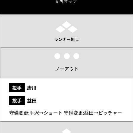
9回オモテ
ランナー無し
ノーアウト
投手
唐川
投手
益田
守備変更:平沢→ショート 守備変更:益田→ピッチャー