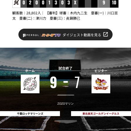
0
2
0
0
1
3
0
3
X
9
10
観客数：28,802人｜ 【審判】球審：木内九二生 塁審(一)：川口亘
太 塁審(二)：津川力 塁審(三)：眞鍋勝已
ダイジェスト動画を見る
試合終了
ホーム
ビジター
9
7
ZOZOマリン
千葉ロッテマリーンズ
東北楽天ゴールデンイーグルス