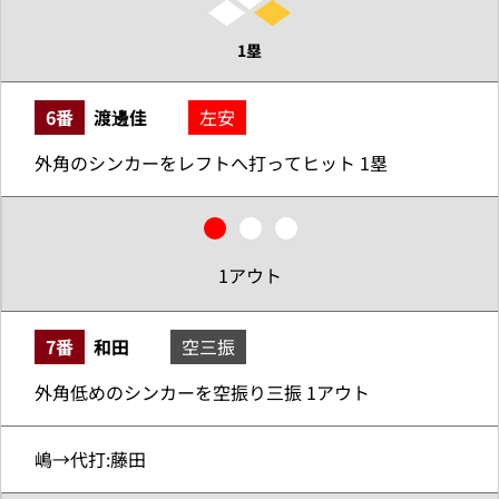
1塁
6番
渡邊佳
左安
外角のシンカーをレフトへ打ってヒット 1塁
1アウト
7番
和田
空三振
外角低めのシンカーを空振り三振 1アウト
嶋→代打:藤田