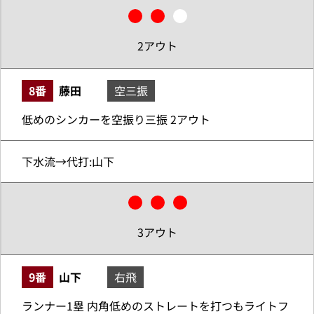
2アウト
8番
藤田
空三振
低めのシンカーを空振り三振 2アウト
下水流→代打:山下
3アウト
9番
山下
右飛
ランナー1塁 内角低めのストレートを打つもライトフ