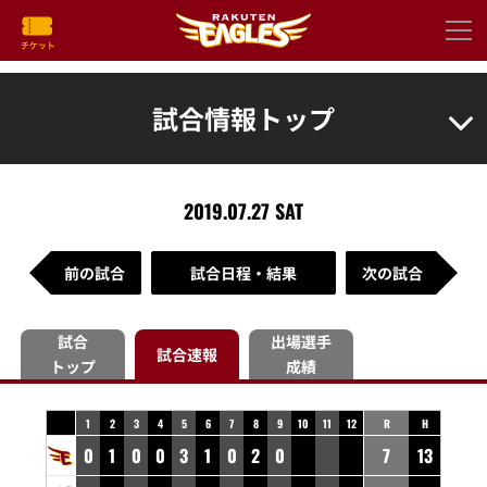
試合情報トップ
2019.07.27 SAT
前の試合
試合日程・結果
次の試合
試合
出場選手
試合速報
トップ
成績
1
2
3
4
5
6
7
8
9
10
11
12
R
H
0
1
0
0
3
1
0
2
0
7
13