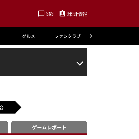
SNS
球団情報
楽天
グルメ
ファンクラブ
アカデミー
合
ゲーム
レポート