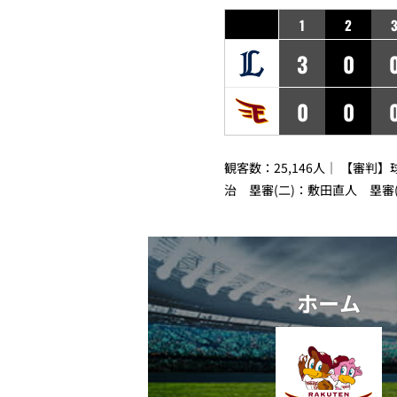
1
2
3
0
0
0
観客数：25,146人｜ 【審判
治 塁審(二)：敷田直人 塁審
ホーム