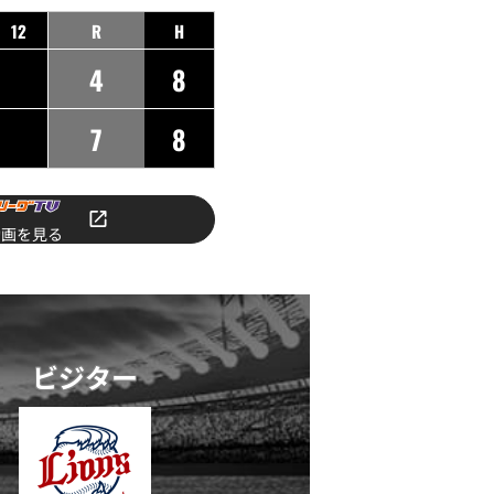
12
R
H
4
8
7
8
動画を見る
ビジター