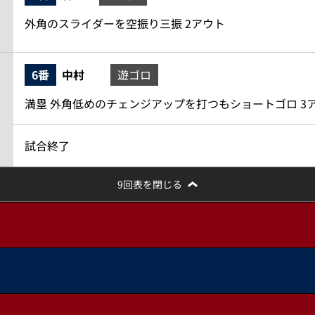
外角のスライダーを空振り三振 2アウト
6番
中村
遊ゴロ
満塁 外角低めのチェンジアップを打つもショートゴロ 3
試合終了
9回表を閉じる