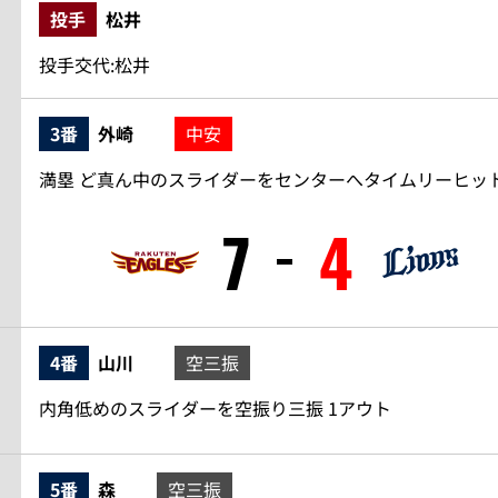
投手
松井
投手交代:松井
3番
外崎
中安
満塁 ど真ん中のスライダーをセンターへタイムリーヒット 
7
4
4番
山川
空三振
内角低めのスライダーを空振り三振 1アウト
5番
森
空三振