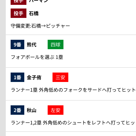
投手
ハーマン
投手
石橋
守備変更:石橋→ピッチャー
9番
熊代
四球
フォアボールを選ぶ 1塁
1番
金子侑
三安
ランナー1塁 外角低めのフォークをサードへ打ってヒット 1
2番
秋山
左安
ランナー1,2塁 外角低めのシュートをレフトへ打ってヒッ