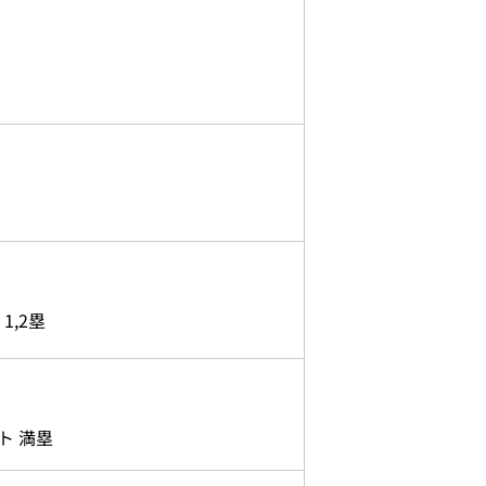
,2塁
ト 満塁