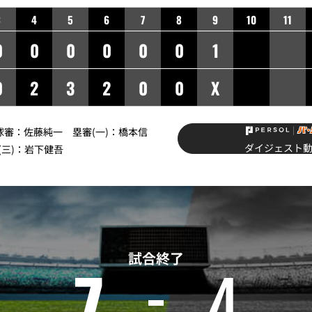
3
4
5
6
7
8
9
10
11
0
0
0
0
0
0
1
0
2
3
2
0
0
X
】球審：佐藤純一 塁審(一)：橋本信
ダイジェスト
(三)：岩下健吾
試合終了
7
4