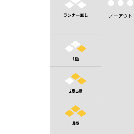
ランナー無し
ノーアウト
1塁
2塁1塁
満塁