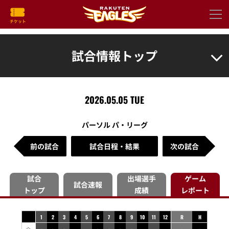
試合情報トップ
2026.05.05 TUE
パーソル パ・リーグ
前の試合
試合日程・結果
次の試合
試合
出場選手
ゲーム
試合速報
トップ
成績
レポート
1
2
3
4
5
6
7
8
9
10
11
12
R
H