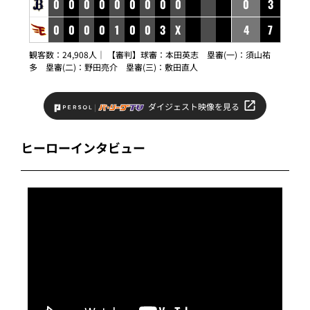
0
0
0
0
0
0
0
0
0
0
3
0
0
0
0
1
0
0
3
X
4
7
観客数：24,908人｜ 【審判】球審：本田英志 塁審(一)：須山祐
多 塁審(二)：野田亮介 塁審(三)：敷田直人
ダイジェスト映像を見る
ヒーローインタビュー