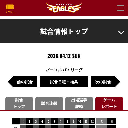
試合情報トップ
2026.04.12 SUN
パーソル パ・リーグ
前の試合
試合日程・結果
次の試合
試合
出場選手
ゲーム
試合速報
トップ
成績
レポート
1
2
3
4
5
6
7
8
9
10
11
12
R
H