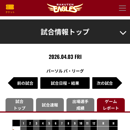
試合情報トップ
2026.04.03 FRI
パーソル パ・リーグ
前の試合
試合日程・結果
次の試合
試合
出場選手
ゲーム
試合速報
トップ
成績
レポート
1
2
3
4
5
6
7
8
9
10
11
12
R
H