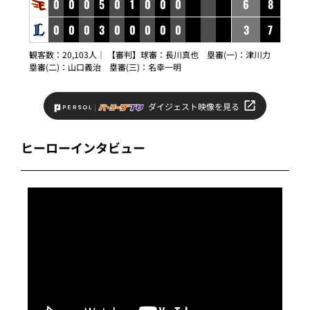
0
0
0
5
0
1
0
0
0
6
8
0
0
0
3
0
0
0
0
0
3
7
観客数：20,103人｜ 【審判】球審：長川真也 塁審(一)：津川力
塁審(二)：山口義治 塁審(三)：名幸一明
ダイジェスト映像を見る
ヒーローインタビュー