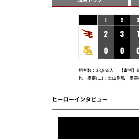
1
2
2
3
0
0
観客数：38,955人｜ 【審判
也 塁審(二)：土山剛弘 塁審
ヒーローインタビュー