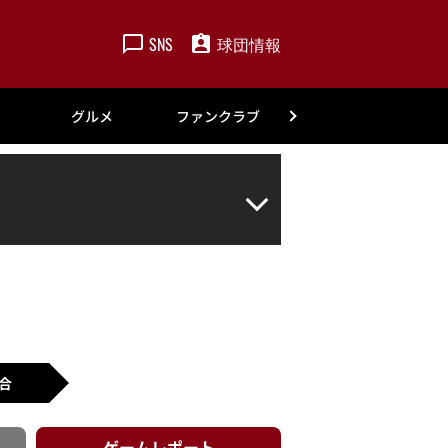
SNS
球団情報
楽天
グルメ
ファンクラブ
アカデミー
合
ゲーム
レポート