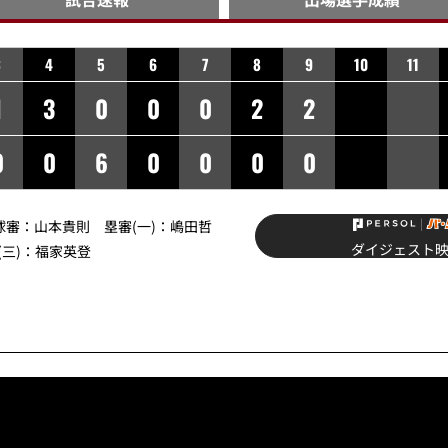
3
4
5
6
7
8
9
10
11
1
3
0
0
0
2
2
0
0
6
0
0
0
0
】球審：山本貴則 塁審(一)：嶋田哲
ダイジェスト
(三)：福家英登