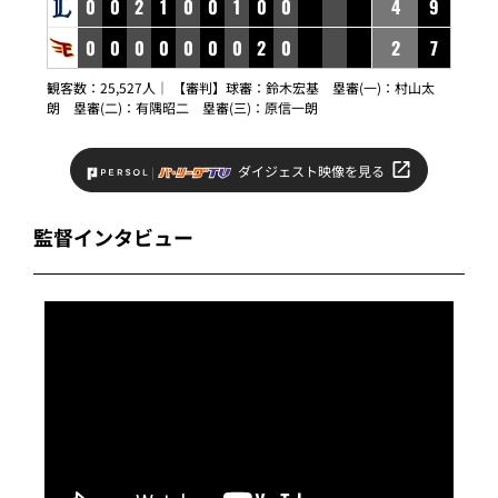
0
0
2
1
0
0
1
0
0
4
9
0
0
0
0
0
0
0
2
0
2
7
観客数：25,527人｜ 【審判】球審：鈴木宏基 塁審(一)：村山太
朗 塁審(二)：有隅昭二 塁審(三)：原信一朗
ダイジェスト映像を見る
監督インタビュー