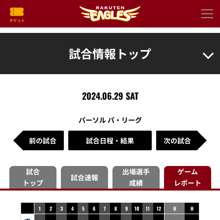
試合情報トップ
2024.06.29 SAT
パーソル パ・リーグ
前の試合
試合日程・結果
次の試合
試合
出場選手
ゲーム
試合速報
トップ
成績
レポート
1
2
3
4
5
6
7
8
9
10
11
12
R
H