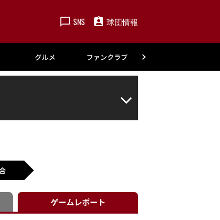
SNS
球団情報
楽天
グルメ
ファンクラブ
アカデミー
合
ゲーム
レポート