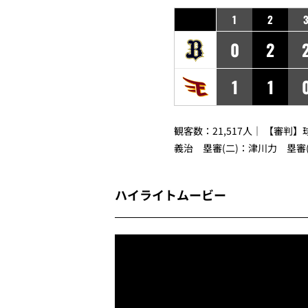
1
2
0
2
1
1
観客数：21,517人｜ 【審判
義治 塁審(二)：津川力 塁審
ハイライトムービー