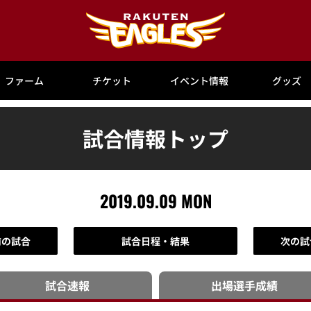
ファーム
チケット
イベント情報
グッズ
試合情報トップ
2019.09.09 MON
前の試合
試合日程・結果
次の試
試合速報
出場選手
成績