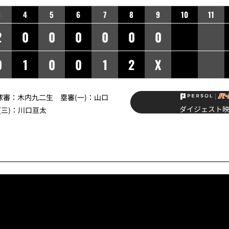
3
4
5
6
7
8
9
10
11
2
0
0
0
0
0
0
0
1
0
0
1
2
X
】球審：木内九二生 塁審(一)：山口
ダイジェスト
(三)：川口亘太