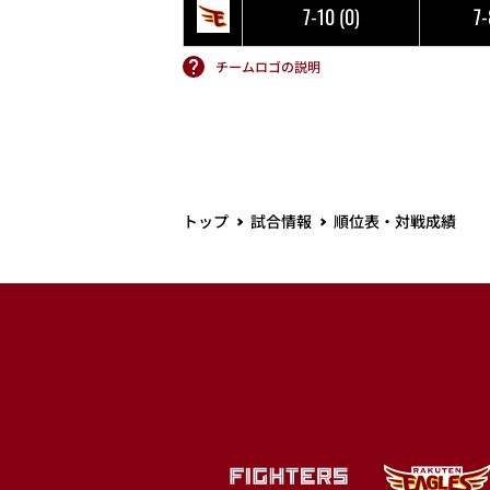
7-10
(0)
7
チームロゴの説明
トップ
試合情報
順位表・対戦成績