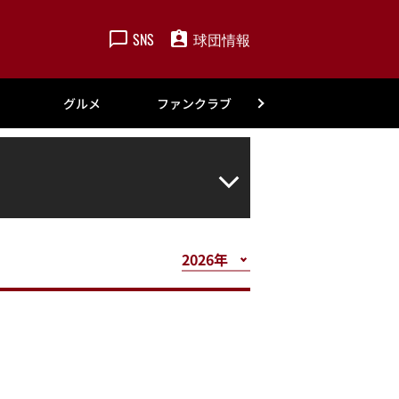
SNS
球団情報
楽天
グルメ
ファンクラブ
アカデミー