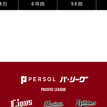
-8
(1)
6-10
(0)
9-6
(0)
PACIFIC LEAGUE