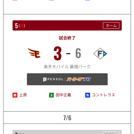
5
(
日
)
ホーム
試合終了
3
6
7/5
楽天モバイル 最強パーク
上原
田中正義
コントレラス
7/6