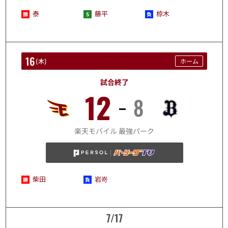
泰
藤平
椋木
16
(
木
)
ホーム
試合終了
12
8
7/16
楽天モバイル 最強パーク
柴田
岩嵜
7/17