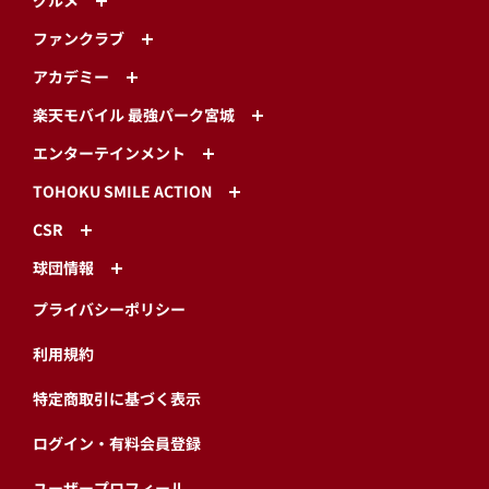
グルメ
ファンクラブ
アカデミー
楽天モバイル 最強パーク宮城
エンターテインメント
TOHOKU SMILE ACTION
CSR
球団情報
プライバシーポリシー
利用規約
特定商取引に基づく表示
ログイン・有料会員登録
ユーザープロフィール