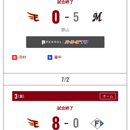
試合終了
0
5
7/1
郡山
河村
瀧中
7/2
3
(
金
)
ホーム
試合終了
8
0