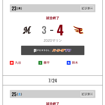
23
(
木
)
ビジター
試合終了
4
3
7/23
ZOZOマリン
九谷
藤平
鈴木
7/24
25
(
土
)
ビジター
試合終了