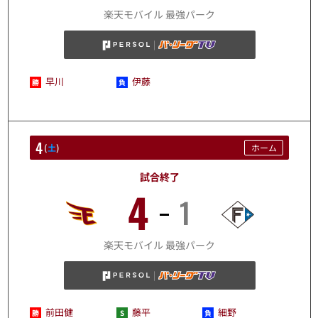
7/3
楽天モバイル 最強パーク
早川
伊藤
4
(
土
)
ホーム
試合終了
4
1
7/4
楽天モバイル 最強パーク
前田健
藤平
細野