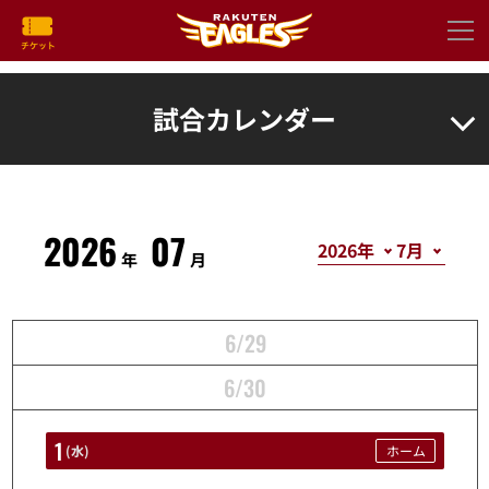
試合カレンダー
2026
07
年
月
6/29
6/30
1
(
水
)
ホーム