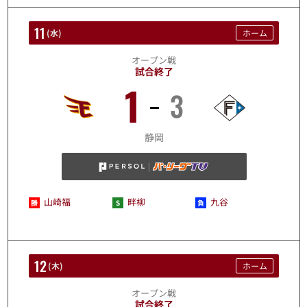
11
(
水
)
ホーム
オープン戦
試合終了
1
3
3/11
静岡
山崎福
畔柳
九谷
12
(
木
)
ホーム
オープン戦
試合終了