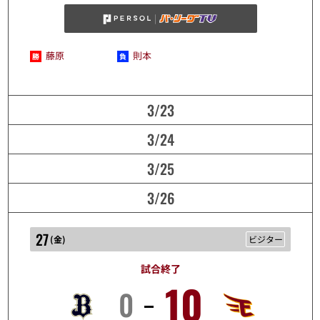
藤原
則本
3/23
3/24
3/25
3/26
27
(
金
)
ビジター
試合終了
10
0