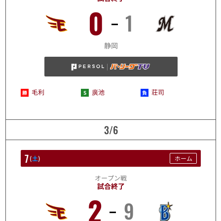
0
1
3/5
静岡
毛利
廣池
荘司
3/6
7
(
土
)
ホーム
オープン戦
試合終了
2
9
3/7