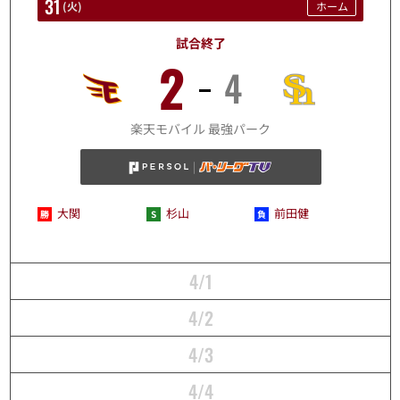
31
(
火
)
ホーム
試合終了
2
4
3/31
楽天モバイル 最強パーク
大関
杉山
前田健
4/1
4/2
4/3
4/4