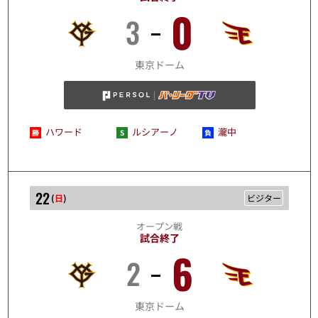
0
3
3/21
東京ドーム
ハワード
ルシアーノ
瀧中
22
(
日
)
ビジター
オープン戦
試合終了
6
2
3/22
東京ドーム