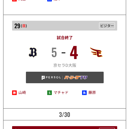
29
(
日
)
ビジター
試合終了
4
5
3/29
京セラD大阪
山崎
マチャド
藤原
3/30