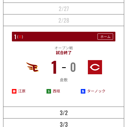
2/27
2/28
1
(
日
)
ホーム
オープン戦
試合終了
1
0
3/1
倉敷
江原
西垣
ターノック
3/2
3/3