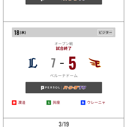
18
(
水
)
ビジター
オープン戦
試合終了
5
7
3/18
ベルーナドーム
渡邉
與座
ウレーニャ
3/19