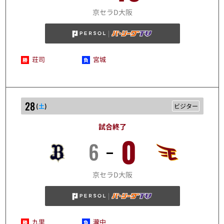
3/27
京セラD大阪
荘司
宮城
28
(
土
)
ビジター
試合終了
0
6
3/28
京セラD大阪
九里
瀧中