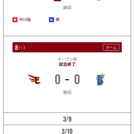
静岡
中川颯
泰
8
(
日
)
ホーム
オープン戦
試合終了
0
0
3/8
静岡
3/9
3/10