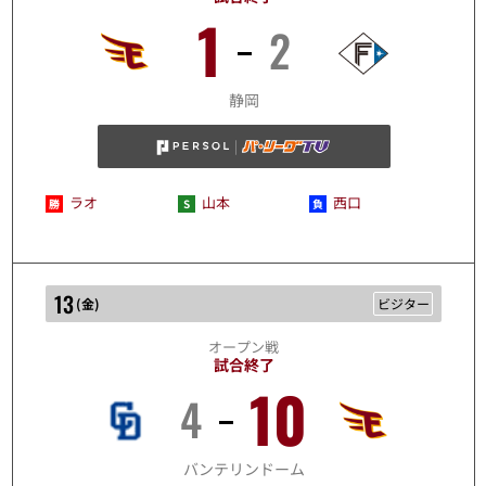
1
2
3/12
静岡
ラオ
山本
西口
13
(
金
)
ビジター
オープン戦
試合終了
10
4
3/13
バンテリンドーム