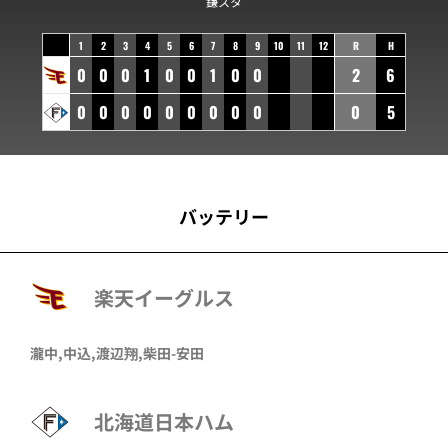
鎌スタ
1
2
3
4
5
6
7
8
9
10
11
12
R
H
0
0
0
1
0
0
1
0
0
2
6
0
0
0
0
0
0
0
0
0
0
5
バッテリー
楽天イーグルス
瀧中,中込,渡辺翔,柴田-安田
北海道日本ハム