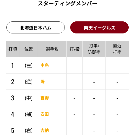
スターティングメンバー
北海道日本ハム
楽天イーグルス
打率/
直近
打順
位置
選手名
打/投
防御率
打率
1
-
-
(左)
-
中島
2
-
-
(遊)
-
陽
3
-
-
(中)
-
吉野
4
-
-
(捕)
-
安田
5
-
-
(右)
-
吉納