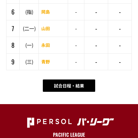
6
-
-
(指)
-
岡島
7
-
-
(二一)
-
山田
8
-
-
(一)
-
永田
9
-
-
(三)
-
青野
試合日程・結果
PACIFIC LEAGUE