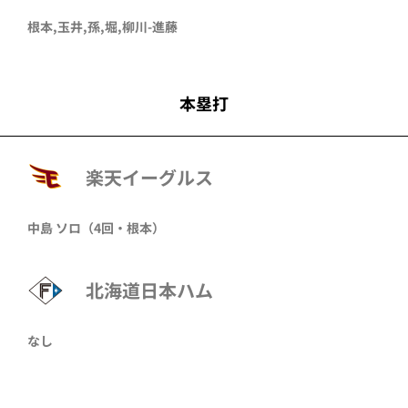
根本,玉井,孫,堀,柳川-進藤
本塁打
楽天イーグルス
中島 ソロ（4回・根本）
北海道日本ハム
なし