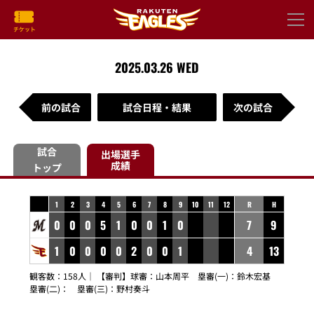
2025.03.26 WED
前の試合
試合日程・結果
次の試合
試合
出場選手
成績
トップ
1
2
3
4
5
6
7
8
9
10
11
12
R
H
0
0
0
5
1
0
0
1
0
7
9
1
0
0
0
0
2
0
0
1
4
13
観客数：158人｜ 【審判】球審：
山本周平
塁審(一)：
鈴木宏基
塁審(二)：
塁審(三)：
野村奏斗