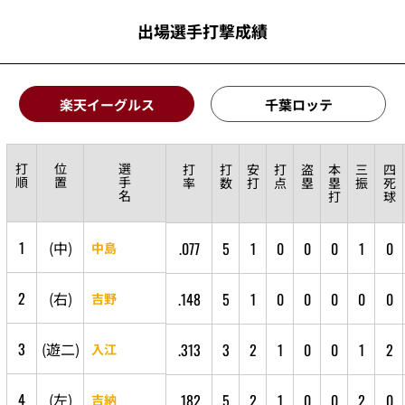
出場選手打撃成績
楽天イーグルス
千葉ロッテ
打
位
選
打
打
安
打
盗
本
三
四
順
置
手
率
数
打
点
塁
塁
振
死
名
打
球
1
(
中
)
.077
5
1
0
0
0
1
0
中島
2
(
右
)
.148
5
1
0
0
0
0
0
吉野
3
(
遊
二
)
.313
3
2
1
0
0
1
2
入江
4
(
左
)
.182
5
2
1
0
0
2
0
吉納