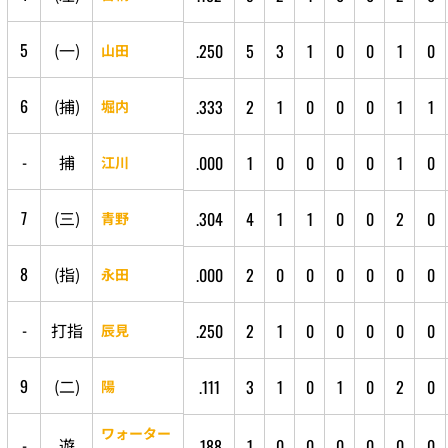
5
(
一
)
.250
5
3
1
0
0
1
0
山田
6
(
捕
)
.333
2
1
0
0
0
1
1
堀内
-
捕
.000
1
0
0
0
0
1
0
江川
7
(
三
)
.304
4
1
1
0
0
2
0
青野
8
(
指
)
.000
2
0
0
0
0
0
0
永田
-
打
指
.250
2
1
0
0
0
0
0
辰見
9
(
二
)
.111
3
1
0
1
0
2
0
陽
ワォーター
-
遊
.188
1
0
0
0
0
0
0