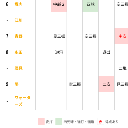
6
堀内
中越２
四球
空三
-
江川
7
青野
見三振
空三振
中安
8
永田
遊飛
遊ゴ
-
辰見
二飛
9
陽
空三振
二安
見三
ワォータ
-
ーズ
安打
四死球・犠打・犠飛
赤
得点あり