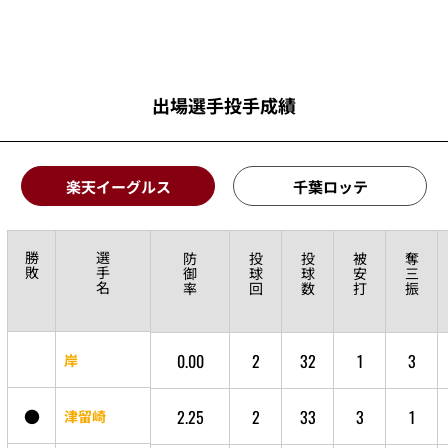
出場選手投手成績
楽天イーグルス
千葉ロッテ
勝
選
防
投
投
被
奪
敗
手
御
球
球
安
三
名
率
回
数
打
振
0.00
2
32
1
3
岸
●
2.25
2
33
3
1
津留崎