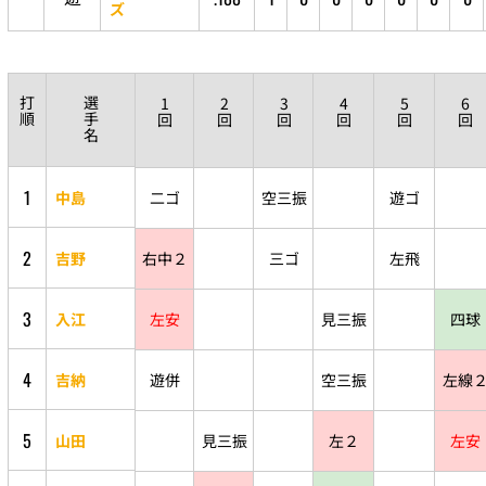
ズ
打
選
1
2
3
4
5
6
順
手
回
回
回
回
回
回
名
1
中島
二ゴ
空三振
遊ゴ
2
吉野
右中２
三ゴ
左飛
3
入江
左安
見三振
四球
4
吉納
遊併
空三振
左線
5
山田
見三振
左２
左安