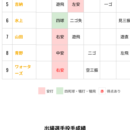
5
吉納
遊飛
左安
一ゴ
6
水上
四球
二ゴ失
見三
7
山田
右安
遊飛
遊直
8
青野
中安
二ゴ
左飛
ワォータ
9
右安
空三振
ーズ
安打
四死球・犠打・犠飛
赤
得点あり
出場選手投手成績