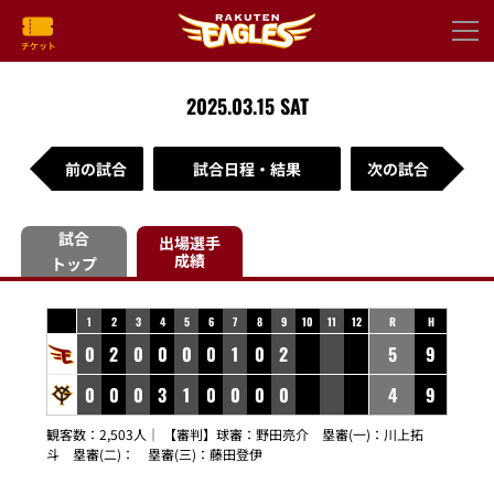
2025.03.15 SAT
前の試合
試合日程・結果
次の試合
試合
出場選手
成績
トップ
1
2
3
4
5
6
7
8
9
10
11
12
R
H
0
2
0
0
0
0
1
0
2
5
9
0
0
0
3
1
0
0
0
0
4
9
観客数：2,503人｜ 【審判】球審：
野田亮介
塁審(一)：
川上拓
斗
塁審(二)：
塁審(三)：
藤田登伊