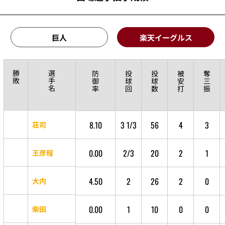
巨人
楽天イーグルス
勝
選
防
投
投
被
奪
敗
手
御
球
球
安
三
名
率
回
数
打
振
8.10
3 1/3
56
4
3
荘司
0.00
2/3
20
2
1
王彦程
4.50
2
26
2
0
大内
0.00
1
10
0
0
柴田