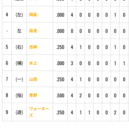
4
(
左
)
.000
4
0
0
0
0
1
0
岡島
-
左
.000
0
0
0
0
0
0
0
辰見
5
(
右
)
.250
4
1
0
0
0
1
0
吉納
6
(
捕
)
.000
3
0
0
0
0
1
1
水上
7
(
一
)
.250
4
1
0
0
0
0
0
山田
8
(
指
)
.500
4
2
0
0
0
0
0
青野
ワォーター
9
(
遊
)
.250
4
1
1
0
0
2
0
ズ