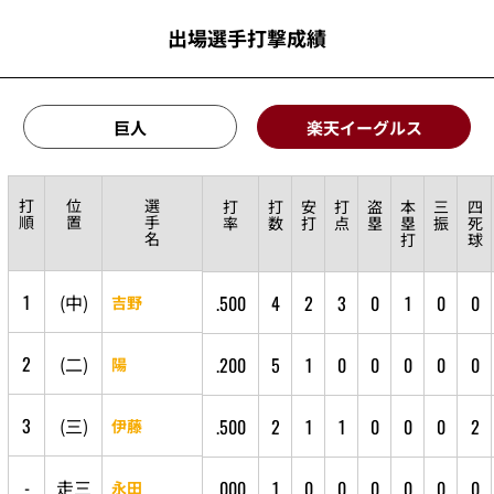
出場選手打撃成績
巨人
楽天イーグルス
打
位
選
打
打
安
打
盗
本
三
四
順
置
手
率
数
打
点
塁
塁
振
死
名
打
球
1
(
中
)
.500
4
2
3
0
1
0
0
吉野
2
(
二
)
.200
5
1
0
0
0
0
0
陽
3
(
三
)
.500
2
1
1
0
0
0
2
伊藤
-
走
三
.000
1
0
0
0
0
0
0
永田