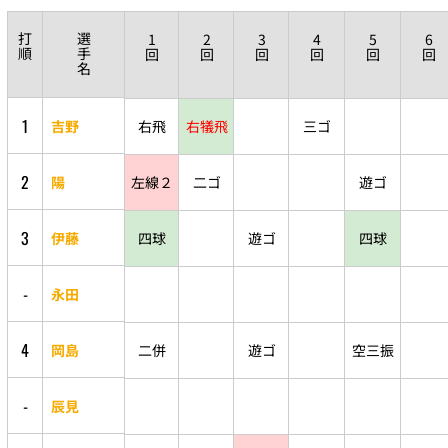
打
選
1
2
3
4
5
6
順
手
回
回
回
回
回
回
名
1
吉野
右飛
右犠飛
三ゴ
2
陽
左線２
二ゴ
遊ゴ
3
伊藤
四球
遊ゴ
四球
-
永田
4
岡島
二併
遊ゴ
空三振
-
辰見