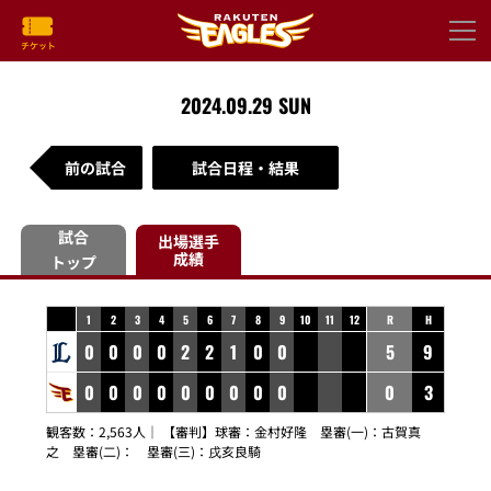
2024.09.29 SUN
前の試合
試合日程・結果
試合
出場選手
成績
トップ
1
2
3
4
5
6
7
8
9
10
11
12
R
H
0
0
0
0
2
2
1
0
0
5
9
0
0
0
0
0
0
0
0
0
0
3
観客数：2,563人｜ 【審判】球審：
金村好隆
塁審(一)：
古賀真
之
塁審(二)：
塁審(三)：
戌亥良騎