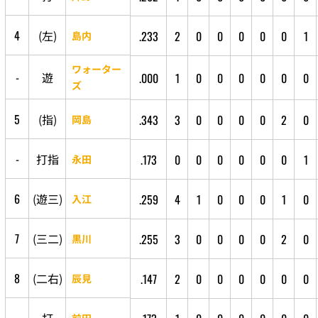
4
(
左
)
.233
2
0
0
0
0
0
1
島内
ワォーター
-
遊
.000
1
0
0
0
0
0
0
ズ
5
(
指
)
.343
3
0
0
0
0
2
0
岡島
-
打
指
.173
0
0
0
0
0
0
1
永田
6
(
遊
三
)
.259
4
1
0
0
0
1
0
入江
7
(
三
二
)
.255
3
0
0
0
0
2
0
黒川
8
(
二
右
)
.147
2
0
0
0
0
0
0
辰見
前田