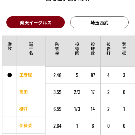
楽天イーグルス
埼玉西武
勝
選
防
投
投
被
奪
敗
手
御
球
球
安
三
名
率
回
数
打
振
●
2.48
5
87
4
3
王彦程
3.55
2/3
17
2
0
高田
6.59
1/3
14
2
1
櫻井
2.64
1
6
0
0
伊藤茉