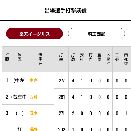
出場選手打撃成績
楽天イーグルス
埼玉西武
打
位
選
打
打
安
打
盗
本
三
四
順
置
手
率
数
打
点
塁
塁
振
死
名
打
球
1
(
中
左
)
.277
4
1
0
0
0
0
0
中島
2
(
右
左
中
)
.281
4
1
0
0
0
0
0
武藤
3
(
一
)
.271
2
0
0
0
0
0
1
茂木
-
打
.202
1
0
0
0
0
0
0
澤野