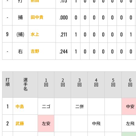
-
打
.173
1
0
0
0
0
0
0
-
捕
.000
0
0
0
0
0
0
0
田中貴
9
(
捕
)
.211
1
0
0
0
0
0
1
水上
-
右
.244
1
0
0
0
0
0
0
吉野
打
選
1
2
3
4
5
6
順
手
回
回
回
回
回
回
名
1
中島
二ゴ
二併
中安
2
武藤
左安
中飛
左飛