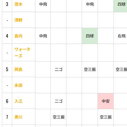
3
茂木
中飛
中飛
四球
-
澤野
4
島内
中飛
四球
右飛
ワォータ
-
ーズ
5
岡島
二ゴ
空三振
空三
-
永田
6
入江
二ゴ
中安
7
黒川
空三振
空三振