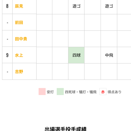
8
辰見
遊ゴ
遊ゴ
-
前田
-
田中貴
9
水上
四球
中飛
-
吉野
安打
四死球・犠打・犠飛
赤
得点あり
出場選手投手成績