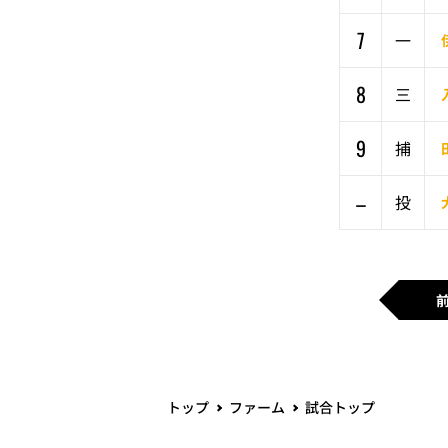
7
一
8
三
9
捕
–
投
トップ
ファーム
試合トップ