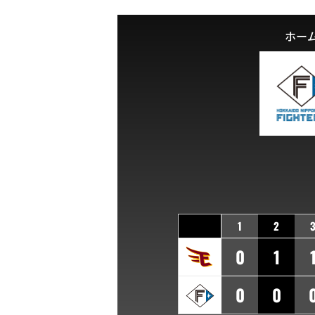
ホー
1
2
0
1
0
0