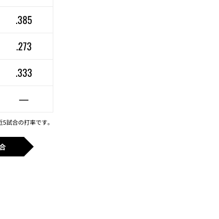
.385
.273
.333
—
近5試合の打率です。
合