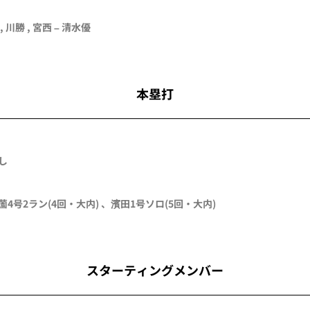
,
川勝
,
宮西
–
清水優
本塁打
し
薗
4号2ラン
(4回・
大内
)
、
濱田
1号ソロ
(5回・
大内
)
スターティングメンバー