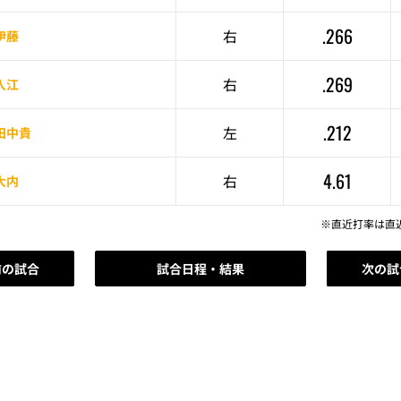
.266
右
伊藤
.269
右
入江
.212
左
田中貴
4.61
右
大内
※直近打率は直
前の試合
試合日程・結果
次の試