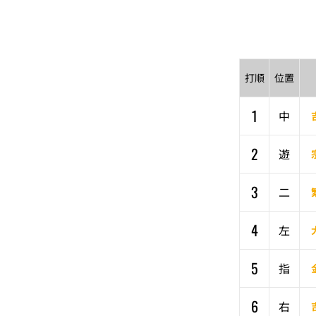
打順
位置
1
中
2
遊
3
二
4
左
5
指
6
右