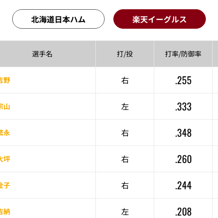
北海道日本ハム
楽天イーグルス
選手名
打/投
打率/
防御率
.255
右
吉野
.333
左
宗山
.348
右
繁永
.260
右
大坪
.244
右
金子
.208
左
吉納