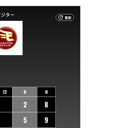
ビジター
更新
12
R
H
2
8
5
9