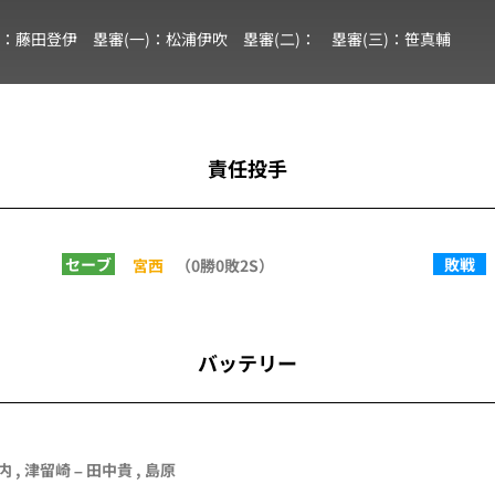
審：
藤田登伊
塁審(一)：
松浦伊吹
塁審(二)：
塁審(三)：
笹真輔
責任投手
セーブ
敗戦
宮西
（0勝0敗2S）
バッテリー
内
,
津留崎
–
田中貴
,
島原