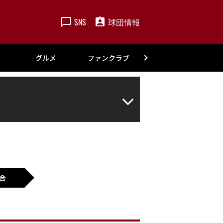
SNS
球団情報
楽天
グルメ
ファンクラブ
アカデミー
合