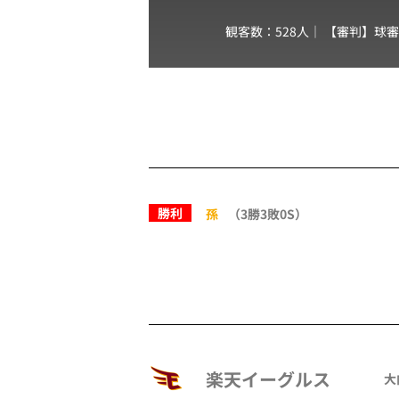
観客数：528人｜ 【審判】球
勝利
孫
（3勝3敗0S）
楽天イーグルス
大