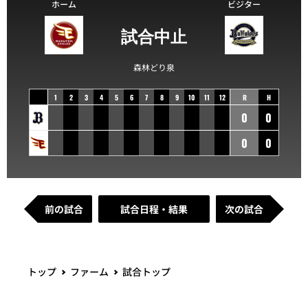
ホーム
ビジター
試合中止
森林どり泉
1
2
3
4
5
6
7
8
9
10
11
12
R
H
0
0
0
0
前の試合
試合日程・結果
次の試合
トップ
ファーム
試合トップ