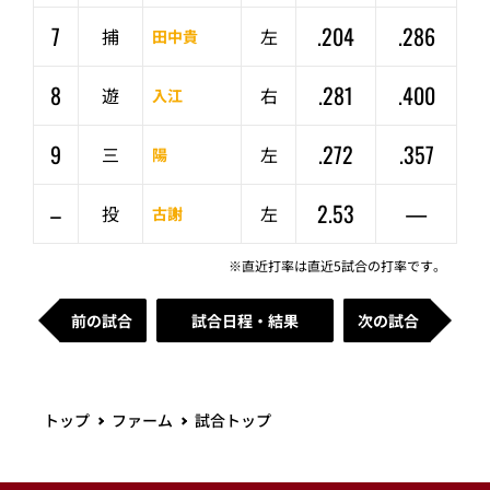
7
.204
.286
捕
左
田中貴
8
.281
.400
遊
右
入江
9
.272
.357
三
左
陽
–
2.53
—
投
左
古謝
※直近打率は直近5試合の打率です。
前の試合
試合日程・結果
次の試合
トップ
ファーム
試合トップ