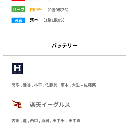
セーブ
田中千
（0勝0敗2S）
濱本
（1勝1敗0S）
敗戦
バッテリー
高取 , 池谷 , 林平 , 佐藤友 , 濱本 , 大生 – 佐藤英
楽天イーグルス
古謝
,
蕭
,
西口
,
酒居
,
田中千
–
田中貴