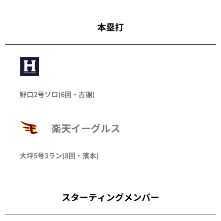
本塁打
野口
2号ソロ
(6回・
古謝
)
楽天イーグルス
大坪
5号3ラン
(8回・
濱本
)
スターティングメンバー