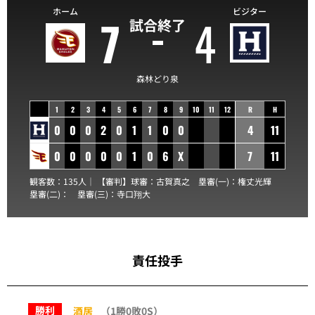
ホーム
ビジター
7
4
試合終了
森林どり泉
1
2
3
4
5
6
7
8
9
10
11
12
R
H
0
0
0
2
0
1
1
0
0
4
11
0
0
0
0
0
1
0
6
X
7
11
観客数：135人｜ 【審判】球審：
古賀真之
塁審(一)：
権丈光輝
塁審(二)：
塁審(三)：
寺口翔大
責任投手
勝利
酒居
（1勝0敗0S）