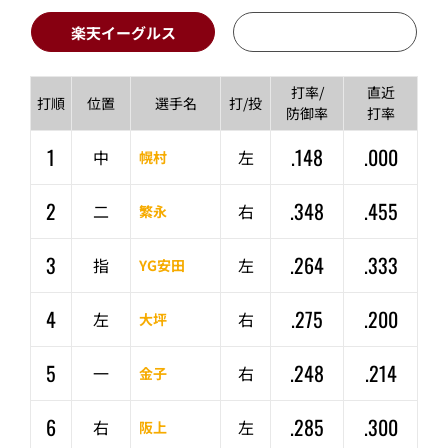
楽天イーグルス
打率/
直近
打順
位置
選手名
打/投
防御率
打率
1
.148
.000
中
左
幌村
2
.348
.455
二
右
繁永
3
.264
.333
指
左
YG安田
4
.275
.200
左
右
大坪
5
.248
.214
一
右
金子
6
.285
.300
右
左
阪上