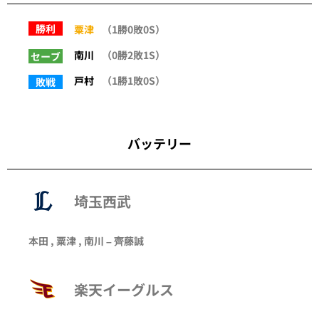
勝利
粟津
（1勝0敗0S）
南川
（0勝2敗1S）
セーブ
戸村
（1勝1敗0S）
敗戦
バッテリー
埼玉西武
本田
,
粟津
,
南川
–
齊藤誠
楽天イーグルス