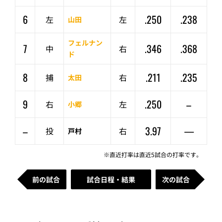
6
.250
.238
左
左
山田
フェルナン
7
.346
.368
中
右
ド
8
.211
.235
捕
右
太田
9
.250
–
右
左
小郷
–
3.97
—
投
右
戸村
※直近打率は直近5試合の打率です。
前の試合
試合日程・結果
次の試合