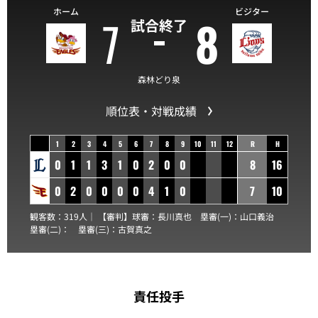
ホーム
ビジター
7
8
試合終了
森林どり泉
順位表・対戦成績
1
2
3
4
5
6
7
8
9
10
11
12
R
H
0
1
1
3
1
0
2
0
0
8
16
0
2
0
0
0
0
4
1
0
7
10
観客数：319人｜ 【審判】球審：
長川真也
塁審(一)：
山口義治
塁審(二)：
塁審(三)：
古賀真之
責任投手