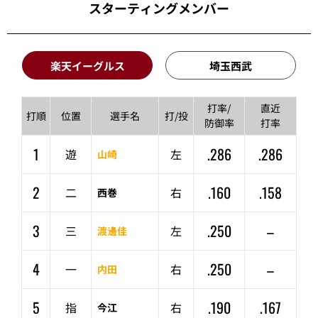
スターティングメンバー
楽天イーグルス
埼玉西武
打率/
直近
打順
位置
選手名
打/投
防御率
打率
1
.286
.286
遊
左
山崎
2
.160
.158
二
右
西巻
3
.250
–
三
左
渡邊佳
4
.250
–
一
右
内田
5
.190
.167
指
右
今江