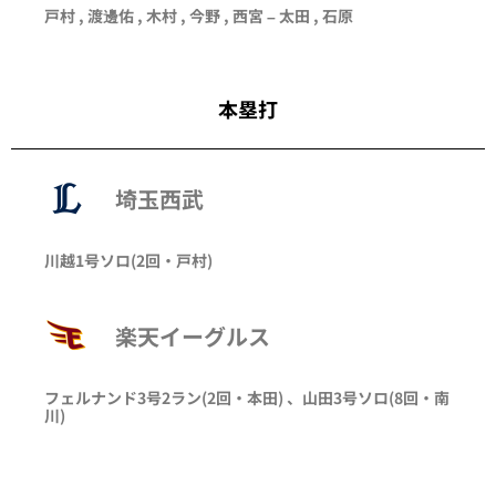
戸村
,
渡邊佑
,
木村
,
今野
,
西宮
–
太田
,
石原
本塁打
埼玉西武
川越
1号ソロ
(2回・
戸村
)
楽天イーグルス
フェルナンド
3号2ラン
(2回・
本田
)
、
山田
3号ソロ
(8回・
南
川
)