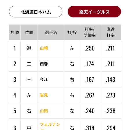
北海道日本ハム
楽天イーグルス
打率/
直近
打順
位置
選手名
打/投
防御率
打率
1
.250
.211
遊
左
山崎
2
.174
.211
二
右
西巻
3
.167
.143
三
右
今江
4
.267
.273
左
右
岩見
5
.240
.238
右
左
山田
フェルナン
6
.318
.294
中
右