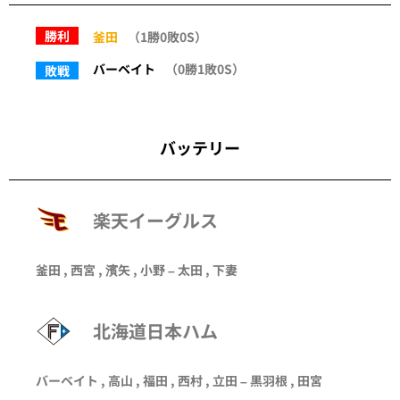
勝利
釜田
（1勝0敗0S）
バーベイト
（0勝1敗0S）
敗戦
バッテリー
楽天イーグルス
釜田
,
西宮
, 濱矢 ,
小野
–
太田
,
下妻
北海道日本ハム
バーベイト
,
高山
, 福田 ,
西村
,
立田
–
黒羽根
,
田宮