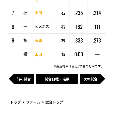
ド
7
.235
.214
捕
右
太田
8
.182
.111
一
右
ヒメネス
9
.333
.273
指
右
石原
–
0.00
—
投
右
釜田
※直近打率は直近5試合の打率です。
前の試合
試合日程・結果
次の試合
トップ
ファーム
試合トップ