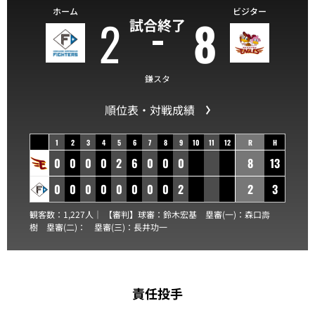
ホーム
ビジター
2
8
試合終了
鎌スタ
順位表・対戦成績
1
2
3
4
5
6
7
8
9
10
11
12
R
H
0
0
0
0
2
6
0
0
0
8
13
0
0
0
0
0
0
0
0
2
2
3
観客数：1,227人｜ 【審判】球審：
鈴木宏基
塁審(一)：
森口壽
樹
塁審(二)：
塁審(三)：
長井功一
責任投手